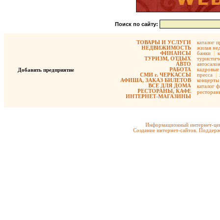
Поиск по сайту:
ТОВАРЫ И УСЛУГИ
каталог 
НЕДВИЖИМОСТЬ
жилая не
ФИНАНСЫ
банки
|
ТУРИЗМ, ОТДЫХ
туристиче
АВТО
автосало
РАБОТА
кадровые 
Добавить предприятие
СМИ г. ЧЕРКАССЫ
пресса
|
АФИША, ЗАКАЗ БИЛЕТОВ
концерты
ВСЕ ДЛЯ ДОМА
каталог 
РЕСТОРАНЫ, КАФЕ
ресторан
ИНТЕРНЕТ-МАГАЗИНЫ
Информационный интернет-цен
Создание интернет-сайтов. Поддерж