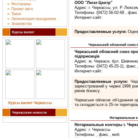
ООО "Легат-Центр"
Рестораны
Адрес: г. Черкассы, ул. Р. Люксе
Прокат авто
Телефоны: (0472) 56-02-68 , факс 
Такси
Интернет-сайт:
Организация праздников
Знакомства
Предоставляемые услуги:
Оценк
Курсы валют
Черкаський обласний союз п
Черкаський обласний союз про
підприємців
Адрес: м. Черкаси, бул. Шевченка
Телефоны: (0472) 45-25-11, факс 
Интернет-сайт:
Предоставляемые услуги:
Черк
зареєстрований у червні 1999 рок
рівнів бізнесу.
Черкаське обласне об’єднання ор
Курсы валют Черкассы
та складається із 25-ти територіа
Черкасские новости
Нотариальные к
Нотариальные конторы г. Черк
Адрес: г. Черкассы
Телефоны: , факс , моб.