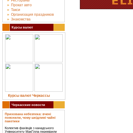
Рестораны
Прокат авто
Такси
Организация праздников
Знакомства
Курсы валют
Курсы валют Черкассы
Черкасские новости
Прихована небезпека: вчені
пояснили, чому шкідливі чайні
пакетики
Колектив фахівців з канадського
Університету МакГілла перевірили