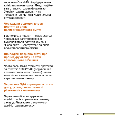
лікування Covid-19 лікарі державних
клінік вимагають гроші. Якщо подібне
вже сталося, головний санлікар
України радить дзвонити на
телефони гарячої лінії Національної
служби здоров'я
Черкащани відмовляються
платити за вивіз
великогабаритного сміття
Платіжки є, а послуг – немає. Жителі
черкаських багатоповерхівок
відмовляються платити компанії
"Нова якість. Благоустрій" за вивіз
великогабаритного сміття
Що водіям потрібно знати про
процедуру огляду на стан
алкогольного сп’яніння
Часто водій може отримати протокол
за статтею 130 КУпАП (Керування в
стані алкогольного сп’яніння) навіть
коли він не вживав алкоголь, а лише
через незнання закону
Черкаська ОДА спрямувала позов
до суду щодо незаконності
рішення міськвиконкому
Черкаська обласна державна
адміністрація спрямувала позовну
заяву до Черкаського окружного
адміністративного суду