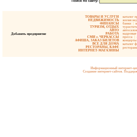
Поиск по сайту:
ТОВАРЫ И УСЛУГИ
каталог 
НЕДВИЖИМОСТЬ
жилая не
ФИНАНСЫ
банки
|
ТУРИЗМ, ОТДЫХ
туристиче
АВТО
автосало
РАБОТА
кадровые 
Добавить предприятие
СМИ г. ЧЕРКАССЫ
пресса
|
АФИША, ЗАКАЗ БИЛЕТОВ
концерты
ВСЕ ДЛЯ ДОМА
каталог 
РЕСТОРАНЫ, КАФЕ
ресторан
ИНТЕРНЕТ-МАГАЗИНЫ
Информационный интернет-цен
Создание интернет-сайтов. Поддерж