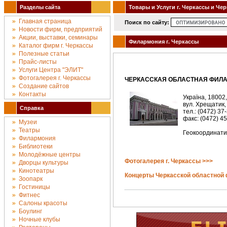
Разделы сайта
Товары и Услуги г. Черкассы и Че
Главная страница
Поиск по сайту:
Новости фирм, предприятий
Акции, выставки, семинары
Филармония г. Черкассы
Каталог фирм г. Черкассы
Полезные статьи
Прайс-листы
Услуги Центра "ЭЛИТ"
Фотогалерея г. Черкассы
ЧЕРКАССКАЯ ОБЛАСТНАЯ ФИЛ
Создание сайтов
Контакты
Україна, 18002,
вул. Хрещатик,
Справка
тел.: (0472) 37
факс: (0472) 4
Музеи
Театры
Геокоординати:
Филармония
Библиотеки
Молодёжные центры
Фотогалерея г. Черкассы >>>
Дворцы культуры
Кинотеатры
Концерты Черкасской областной
Зоопарк
Гостиницы
Фитнес
Салоны красоты
Боулинг
Ночные клубы