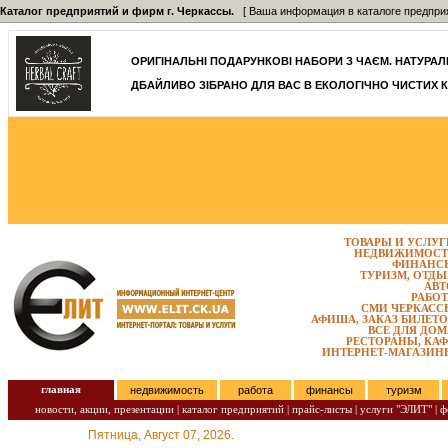
Каталог предприятий и фирм г. Черкассы.
[ Ваша информация в каталоге предприятий
ОРИГІНАЛЬНІ ПОДАРУНКОВІ НАБОРИ З ЧАЄМ. НАТУРАЛЬН
ДБАЙЛИВО ЗІБРАНО ДЛЯ ВАС В ЕКОЛОГІЧНО ЧИСТИХ К
ТОВАРЫ И УСЛУГ
НЕДВИЖИМОСТ
ФИНАНС
ТУРИЗМ, ОТДЫ
АВТ
РАБОТ
СМИ ЧЕРКАСС
АФИША, ЗАКАЗ БИЛЕТО
ВСЕ ДЛЯ ДОМ
РЕСТОРАНЫ, КАФ
ИНТЕРНЕТ-МАГАЗИН
главная
недвижимость
работа
финансы
туризм
новости, акции, презентации
|
каталог предприятий
|
прайс-листы
|
услуги "ЭЛИТ"
|
ф
Пятница, Август 07, 2026.