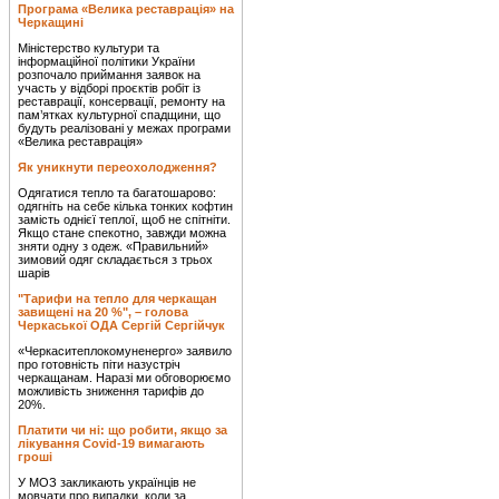
Програма «Велика реставрація» на
Черкащині
Міністерство культури та
інформаційної політики України
розпочало приймання заявок на
участь у відборі проєктів робіт із
реставрації, консервації, ремонту на
пам’ятках культурної спадщини, що
будуть реалізовані у межах програми
«Велика реставрація»
Як уникнути переохолодження?
Одягатися тепло та багатошарово:
одягніть на себе кілька тонких кофтин
замість однієї теплої, щоб не спітніти.
Якщо стане спекотно, завжди можна
зняти одну з одеж. «Правильний»
зимовий одяг складається з трьох
шарів
"Тарифи на тепло для черкащан
завищені на 20 %", – голова
Черкаської ОДА Сергій Сергійчук
«Черкаситеплокомуненерго» заявило
про готовність піти назустріч
черкащанам. Наразі ми обговорюємо
можливість зниження тарифів до
20%.
Платити чи ні: що робити, якщо за
лікування Covid-19 вимагають
гроші
У МОЗ закликають українців не
мовчати про випадки, коли за