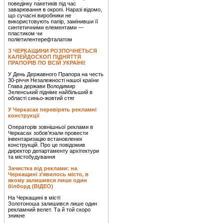
поведінку пакетиків під час
заварювання в окропі. Наразі відомо,
що сучасні виробники не
використовують папір, замінивши її
синтетичними елементами —
пластиком чи
поліетилентерефталатом
З ЧЕРКАЩИНИ РОЗПОЧНЕТЬСЯ
КАЛЕЙДОСКОП ПІДНЯТТЯ
ПРАПОРІВ ПО ВСІЙ УКРАЇНІ!
У День Державного Прапора на честь
30-річчя Незалежності нашої країни
Глава держави Володимир
Зеленський підніме найбільший в
області синьо-жовтий стяг
У Черкасах перевірять рекламні
конструкції
Операторів зовнішньої реклами в
Черкасах зобов’язали провести
інвентаризацію встановлених
конструкцій. Про це повідомив
директор департаменту архітектури
та містобудування
Зачистка від реклами: на
Черкащині з’явилось місто, в
якому залишився лише один
білборд (ВІДЕО)
На Черкащині в місті
Золотоноша залишився лише один
рекламний велет. Та й той скоро
зникне