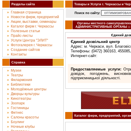
Разделы сайта
Товары и Услуги г. Черкассы и Че
Главная страница
Поиск по сайту:
Новости фирм, предприятий
Акции, выставки, семинары
Органы местного самоуправлен
Каталог фирм г. Черкассы
АДМИНИСТРАТИВНЫЕ ОРГАНЫ :: г.
Полезные статьи
Єдиний доз
Прайс-листы
Услуги Центра "ЭЛИТ"
Єдиний дозвільний центр
Фотогалерея г. Черкассы
Адрес: м. Черкаси, вул. Благовіс
Создание сайтов
Телефоны: (0472) 360163, 455085,
Контакты
Интернет-сайт:
Справка
Предоставляемые услуги:
Отри
Музеи
довідок, погоджень, висновкі
Театры
підприємницької діяльності.
Филармония
Библиотеки
Молодёжные центры
Дворцы культуры
Кинотеатры
Зоопарк
Гостиницы
Фитнес
Каталог фирм, предприятий, орган
Салоны красоты
Боулинг
Ночные клубы