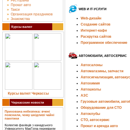
Рестораны
Прокат авто
WEB И IT-УСЛУГИ
Такси
Организация праздников
Web-дизайн
Знакомства
Создание сайтов
Курсы валют
Интернет-кафе
Раскрутка сайтов
Программное обеспечение
АВТОМОБИЛИ, АВТОСЕРВИС
Автосалоны
Автомагазины, запчасти
Автосигнализация, автоаку
Автохимия
Автошколы
Курсы валют Черкассы
АЗС
Грузовые автомобили, авто
Черкасские новости
Оборудование для СТО
Прихована небезпека: вчені
Автоклубы
пояснили, чому шкідливі чайні
пакетики
СТО, автосервис
Колектив фахівців з канадського
Прокат и аренда авто
Університету МакГілла перевірили