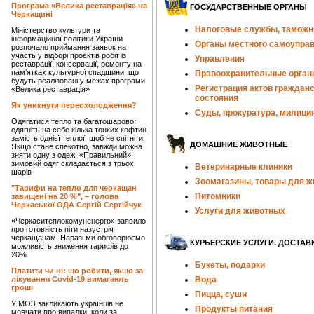
Програма «Велика реставрація» на
ГОСУДАРСТВЕННЫЕ ОРГАНЫ
Черкащині
Налоговые службы, таможн
Міністерство культури та
інформаційної політики України
Органы местного самоупра
розпочало приймання заявок на
участь у відборі проєктів робіт із
Управления
реставрації, консервації, ремонту на
пам’ятках культурної спадщини, що
Правоохранительные орган
будуть реалізовані у межах програми
Регистрация актов гражданс
«Велика реставрація»
состояния
Як уникнути переохолодження?
Суды, прокуратура, милици
Одягатися тепло та багатошарово:
одягніть на себе кілька тонких кофтин
замість однієї теплої, щоб не спітніти.
ДОМАШНИЕ ЖИВОТНЫЕ
Якщо стане спекотно, завжди можна
зняти одну з одеж. «Правильний»
зимовий одяг складається з трьох
Ветеринарные клиники
шарів
Зоомагазины, товары для 
"Тарифи на тепло для черкащан
Питомники
завищені на 20 %", – голова
Черкаської ОДА Сергій Сергійчук
Услуги для животных
«Черкаситеплокомуненерго» заявило
про готовність піти назустріч
черкащанам. Наразі ми обговорюємо
КУРЬЕРСКИЕ УСЛУГИ. ДОСТАВ
можливість зниження тарифів до
20%.
Букеты, подарки
Платити чи ні: що робити, якщо за
лікування Covid-19 вимагають
Вода
гроші
Пицца, суши
У МОЗ закликають українців не
Продукты питания
мовчати про випадки, коли за