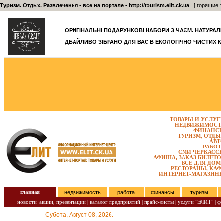
Туризм. Отдых. Развлечения - все на портале - http://tourism.elit.ck.ua
[ горящие т
ОРИГІНАЛЬНІ ПОДАРУНКОВІ НАБОРИ З ЧАЄМ. НАТУРАЛЬН
ДБАЙЛИВО ЗІБРАНО ДЛЯ ВАС В ЕКОЛОГІЧНО ЧИСТИХ К
ТОВАРЫ И УСЛУГ
НЕДВИЖИМОСТ
ФИНАНС
ТУРИЗМ, ОТДЫ
АВТ
РАБОТ
СМИ ЧЕРКАСС
АФИША, ЗАКАЗ БИЛЕТО
ВСЕ ДЛЯ ДОМ
РЕСТОРАНЫ, КАФ
ИНТЕРНЕТ-МАГАЗИН
главная
недвижимость
работа
финансы
туризм
новости, акции, презентации
|
каталог предприятий
|
прайс-листы
|
услуги "ЭЛИТ"
|
ф
Субота, Август 08, 2026.