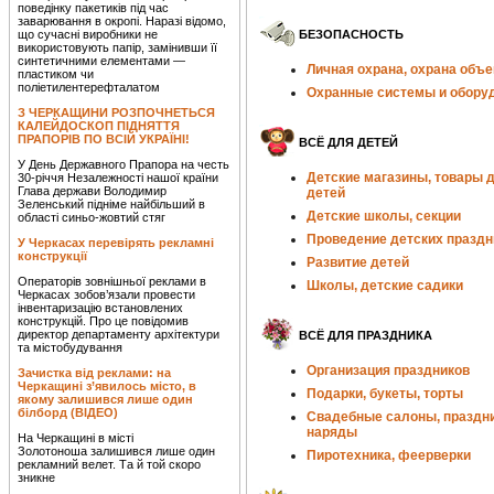
поведінку пакетиків під час
заварювання в окропі. Наразі відомо,
що сучасні виробники не
БЕЗОПАСНОСТЬ
використовують папір, замінивши її
синтетичними елементами —
Личная охрана, охрана объе
пластиком чи
поліетилентерефталатом
Охранные системы и обору
З ЧЕРКАЩИНИ РОЗПОЧНЕТЬСЯ
КАЛЕЙДОСКОП ПІДНЯТТЯ
ПРАПОРІВ ПО ВСІЙ УКРАЇНІ!
ВСЁ ДЛЯ ДЕТЕЙ
У День Державного Прапора на честь
Детские магазины, товары 
30-річчя Незалежності нашої країни
Глава держави Володимир
детей
Зеленський підніме найбільший в
Детские школы, секции
області синьо-жовтий стяг
Проведение детских праздн
У Черкасах перевірять рекламні
конструкції
Развитие детей
Операторів зовнішньої реклами в
Школы, детские садики
Черкасах зобов’язали провести
інвентаризацію встановлених
конструкцій. Про це повідомив
директор департаменту архітектури
ВСЁ ДЛЯ ПРАЗДНИКА
та містобудування
Организация праздников
Зачистка від реклами: на
Черкащині з’явилось місто, в
Подарки, букеты, торты
якому залишився лише один
білборд (ВІДЕО)
Свадебные салоны, праздн
наряды
На Черкащині в місті
Золотоноша залишився лише один
Пиротехника, феерверки
рекламний велет. Та й той скоро
зникне