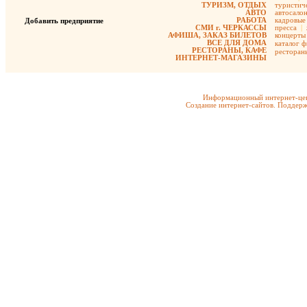
ТУРИЗМ, ОТДЫХ
туристиче
АВТО
автосало
РАБОТА
кадровые 
Добавить предприятие
СМИ г. ЧЕРКАССЫ
пресса
|
АФИША, ЗАКАЗ БИЛЕТОВ
концерты
ВСЕ ДЛЯ ДОМА
каталог 
РЕСТОРАНЫ, КАФЕ
ресторан
ИНТЕРНЕТ-МАГАЗИНЫ
Информационный интернет-цен
Создание интернет-сайтов. Поддерж