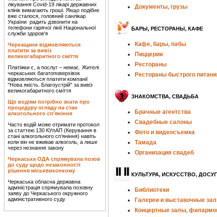
лікування Covid-19 лікарі державних
Документы, грузы
клінік вимагають гроші. Якщо подібне
вже сталося, головний санлікар
України радить дзвонити на
телефони гарячої лінії Національної
БАРЫ, РЕСТОРАНЫ, КАФЕ
служби здоров'я
Кафе, бары, пабы
Черкащани відмовляються
платити за вивіз
Пиццерии
великогабаритного сміття
Рестораны
Платіжки є, а послуг – немає. Жителі
черкаських багатоповерхівок
Рестораны быстрого питани
відмовляються платити компанії
"Нова якість. Благоустрій" за вивіз
великогабаритного сміття
ЗНАКОМСТВА, СВАДЬБА
Що водіям потрібно знати про
процедуру огляду на стан
Брачные агентства
алкогольного сп’яніння
Свадебные салоны
Часто водій може отримати протокол
за статтею 130 КУпАП (Керування в
Фото и видеосъемка
стані алкогольного сп’яніння) навіть
коли він не вживав алкоголь, а лише
Тамада
через незнання закону
Организация свадеб
Черкаська ОДА спрямувала позов
до суду щодо незаконності
рішення міськвиконкому
КУЛЬТУРА, ИСКУССТВО, ДОСУГ
Черкаська обласна державна
адміністрація спрямувала позовну
Библиотеки
заяву до Черкаського окружного
адміністративного суду
Галереи и выставочные за
Концертные залы, филармо