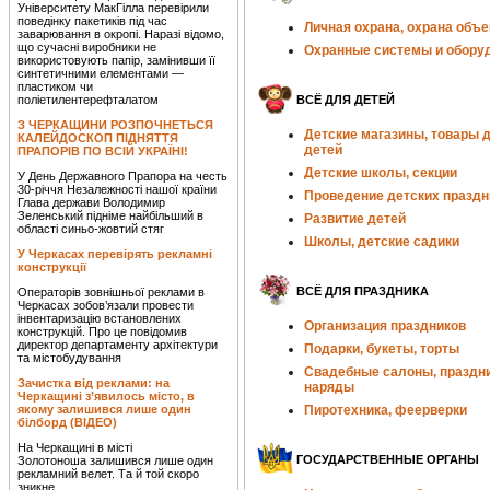
Університету МакГілла перевірили
поведінку пакетиків під час
Личная охрана, охрана объе
заварювання в окропі. Наразі відомо,
що сучасні виробники не
Охранные системы и обору
використовують папір, замінивши її
синтетичними елементами —
пластиком чи
поліетилентерефталатом
ВСЁ ДЛЯ ДЕТЕЙ
З ЧЕРКАЩИНИ РОЗПОЧНЕТЬСЯ
Детские магазины, товары 
КАЛЕЙДОСКОП ПІДНЯТТЯ
детей
ПРАПОРІВ ПО ВСІЙ УКРАЇНІ!
Детские школы, секции
У День Державного Прапора на честь
30-річчя Незалежності нашої країни
Проведение детских праздн
Глава держави Володимир
Зеленський підніме найбільший в
Развитие детей
області синьо-жовтий стяг
Школы, детские садики
У Черкасах перевірять рекламні
конструкції
ВСЁ ДЛЯ ПРАЗДНИКА
Операторів зовнішньої реклами в
Черкасах зобов’язали провести
інвентаризацію встановлених
Организация праздников
конструкцій. Про це повідомив
директор департаменту архітектури
Подарки, букеты, торты
та містобудування
Свадебные салоны, праздн
Зачистка від реклами: на
наряды
Черкащині з’явилось місто, в
якому залишився лише один
Пиротехника, феерверки
білборд (ВІДЕО)
На Черкащині в місті
ГОСУДАРСТВЕННЫЕ ОРГАНЫ
Золотоноша залишився лише один
рекламний велет. Та й той скоро
зникне