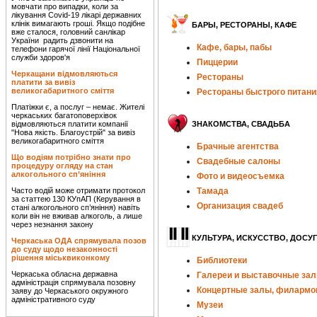
мовчати про випадки, коли за
лікування Covid-19 лікарі державних
клінік вимагають гроші. Якщо подібне
БАРЫ, РЕСТОРАНЫ, КАФЕ
вже сталося, головний санлікар
України радить дзвонити на
Кафе, бары, пабы
телефони гарячої лінії Національної
служби здоров'я
Пиццерии
Черкащани відмовляються
Рестораны
платити за вивіз
великогабаритного сміття
Рестораны быстрого питани
Платіжки є, а послуг – немає. Жителі
черкаських багатоповерхівок
відмовляються платити компанії
ЗНАКОМСТВА, СВАДЬБА
"Нова якість. Благоустрій" за вивіз
великогабаритного сміття
Брачные агентства
Що водіям потрібно знати про
Свадебные салоны
процедуру огляду на стан
алкогольного сп’яніння
Фото и видеосъемка
Часто водій може отримати протокол
Тамада
за статтею 130 КУпАП (Керування в
Организация свадеб
стані алкогольного сп’яніння) навіть
коли він не вживав алкоголь, а лише
через незнання закону
КУЛЬТУРА, ИСКУССТВО, ДОСУГ
Черкаська ОДА спрямувала позов
до суду щодо незаконності
рішення міськвиконкому
Библиотеки
Черкаська обласна державна
Галереи и выставочные за
адміністрація спрямувала позовну
Концертные залы, филармо
заяву до Черкаського окружного
адміністративного суду
Музеи