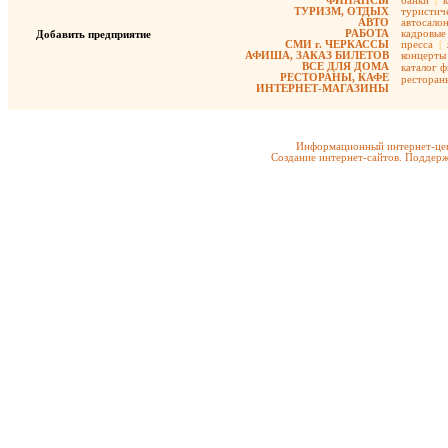
ФИНАНСЫ
банки
|
ТУРИЗМ, ОТДЫХ
туристиче
АВТО
автосало
РАБОТА
кадровые 
Добавить предприятие
СМИ г. ЧЕРКАССЫ
пресса
|
АФИША, ЗАКАЗ БИЛЕТОВ
концерты
ВСЕ ДЛЯ ДОМА
каталог 
РЕСТОРАНЫ, КАФЕ
ресторан
ИНТЕРНЕТ-МАГАЗИНЫ
Информационный интернет-цен
Создание интернет-сайтов. Поддерж