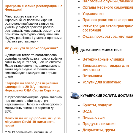
Налоговые службы, таможн
Програма «Велика реставрація» на
Органы местного самоупра
Черкащині
Управления
Міністерство культури та
Правоохранительные орган
інформаційної політики України
розпочало приймання заявок на
Регистрация актов гражданс
участь у відборі проєктів робіт із
состояния
реставрації, консервації, ремонту на
пам’ятках культурної спадщини, що
Суды, прокуратура, милици
будуть реалізовані у межах програми
«Велика реставрація»
Як уникнути переохолодження?
ДОМАШНИЕ ЖИВОТНЫЕ
Одягатися тепло та багатошарово:
одягніть на себе кілька тонких кофтин
Ветеринарные клиники
замість однієї теплої, щоб не спітніти.
Зоомагазины, товары для
Якщо стане спекотно, завжди можна
зняти одну з одеж. «Правильний»
животных
зимовий одяг складається з трьох
Питомники
шарів
Услуги для животных
"Тарифи на тепло для черкащан
завищені на 20 %", – голова
Черкаської ОДА Сергій Сергійчук
КУРЬЕРСКИЕ УСЛУГИ. ДОСТАВ
«Черкаситеплокомуненерго» заявило
про готовність піти назустріч
черкащанам. Наразі ми обговорюємо
Букеты, подарки
можливість зниження тарифів до
Вода
20%.
Пицца, суши
Платити чи ні: що робити, якщо за
лікування Covid-19 вимагають
Продукты питания
гроші
Документы, грузы
У МОЗ закликають українців не