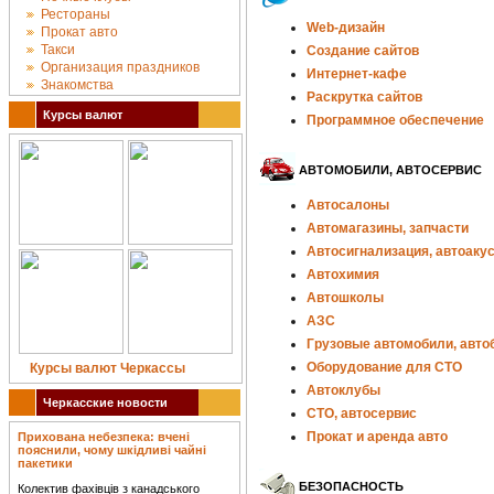
Рестораны
Web-дизайн
Прокат авто
Такси
Создание сайтов
Организация праздников
Интернет-кафе
Знакомства
Раскрутка сайтов
Курсы валют
Программное обеспечение
АВТОМОБИЛИ, АВТОСЕРВИС
Автосалоны
Автомагазины, запчасти
Автосигнализация, автоаку
Автохимия
Автошколы
АЗС
Грузовые автомобили, авто
Оборудование для СТО
Курсы валют Черкассы
Автоклубы
Черкасские новости
СТО, автосервис
Прокат и аренда авто
Прихована небезпека: вчені
пояснили, чому шкідливі чайні
пакетики
БЕЗОПАСНОСТЬ
Колектив фахівців з канадського