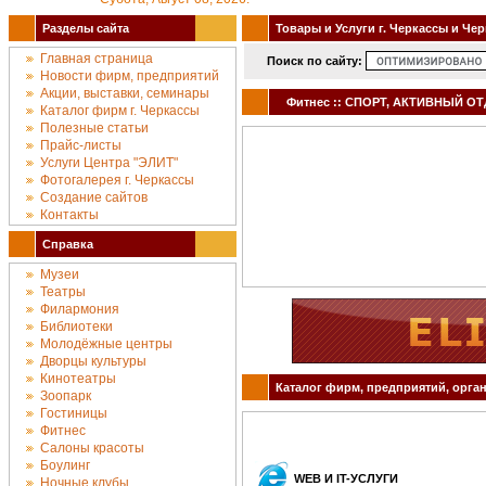
Разделы сайта
Товары и Услуги г. Черкассы и Че
Главная страница
Поиск по сайту:
Новости фирм, предприятий
Акции, выставки, семинары
Фитнес :: СПОРТ, АКТИВНЫЙ ОТД
Каталог фирм г. Черкассы
Полезные статьи
Прайс-листы
Услуги Центра "ЭЛИТ"
Фотогалерея г. Черкассы
Создание сайтов
Контакты
Справка
Музеи
Театры
Филармония
Библиотеки
Молодёжные центры
Дворцы культуры
Кинотеатры
Каталог фирм, предприятий, орган
Зоопарк
Гостиницы
Фитнес
Салоны красоты
Боулинг
WEB И IT-УСЛУГИ
Ночные клубы