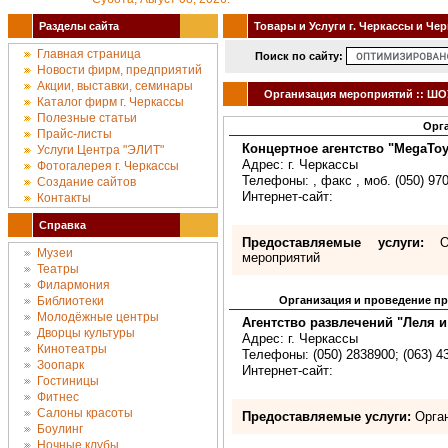
Разделы сайта
Товары и Услуги г. Черкассы и Че
Главная страница
Поиск по сайту:
Новости фирм, предприятий
Акции, выставки, семинары
Организация мероприятий :: ШОУ
Каталог фирм г. Черкассы
Полезные статьи
Орг
Прайс-листы
Концертное агентство "MegaToy
Услуги Центра "ЭЛИТ"
Адрес: г. Черкассы
Фотогалерея г. Черкассы
Телефоны: , факс , моб. (050) 97
Создание сайтов
Интернет-сайт:
Контакты
Справка
Предоставляемые услуги:
Ор
Музеи
мероприятий
Театры
Филармония
Библиотеки
Организация и проведение пр
Молодёжные центры
Агентство развлечений "Леля и
Дворцы культуры
Адрес: г. Черкассы
Кинотеатры
Телефоны: (050) 2838900; (063) 4
Зоопарк
Интернет-сайт:
Гостиницы
Фитнес
Салоны красоты
Предоставляемые услуги:
Орган
Боулинг
Ночные клубы