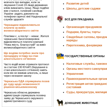
мовчати про випадки, коли за
Развитие детей
лікування Covid-19 лікарі державних
клінік вимагають гроші. Якщо подібне
Школы, детские садики
вже сталося, головний санлікар
України радить дзвонити на
телефони гарячої лінії Національної
служби здоров'я
ВСЁ ДЛЯ ПРАЗДНИКА
Черкащани відмовляються
Организация праздников
платити за вивіз
великогабаритного сміття
Подарки, букеты, торты
Платіжки є, а послуг – немає. Жителі
Свадебные салоны, праздн
черкаських багатоповерхівок
наряды
відмовляються платити компанії
"Нова якість. Благоустрій" за вивіз
Пиротехника, феерверки
великогабаритного сміття
Що водіям потрібно знати про
процедуру огляду на стан
ГОСУДАРСТВЕННЫЕ ОРГАНЫ
алкогольного сп’яніння
Налоговые службы, таможн
Часто водій може отримати протокол
за статтею 130 КУпАП (Керування в
Органы местного самоупра
стані алкогольного сп’яніння) навіть
коли він не вживав алкоголь, а лише
Управления
через незнання закону
Правоохранительные орган
Черкаська ОДА спрямувала позов
Регистрация актов гражданс
до суду щодо незаконності
рішення міськвиконкому
состояния
Суды, прокуратура, милици
Черкаська обласна державна
адміністрація спрямувала позовну
заяву до Черкаського окружного
адміністративного суду
ДОМАШНИЕ ЖИВОТНЫЕ