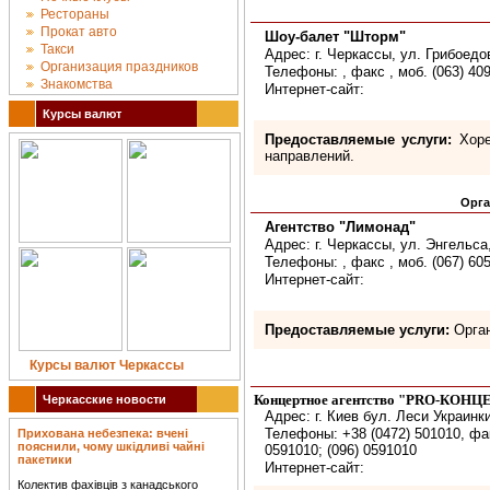
Рестораны
Прокат авто
Шоу-балет "Шторм"
Такси
Адрес: г. Черкассы, ул. Грибоедо
Организация праздников
Телефоны: , факс , моб. (063) 40
Знакомства
Интернет-сайт:
Курсы валют
Предоставляемые услуги:
Хоре
направлений.
Орга
Агентство "Лимонад"
Адрес: г. Черкассы, ул. Энгельса
Телефоны: , факс , моб. (067) 60
Интернет-сайт:
Предоставляемые услуги:
Орган
Курсы валют Черкассы
Концертное агентство "PRO-КОНЦ
Черкасские новости
Адрес: г. Киев бул. Леси Украинки
Телефоны: +38 (0472) 501010, фак
Прихована небезпека: вчені
пояснили, чому шкідливі чайні
0591010; (096) 0591010
пакетики
Интернет-сайт:
Колектив фахівців з канадського