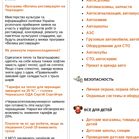
Автосалоны
Програма «Велика реставрація» на
Автомагазины, запчасти
Черкащині
Автосигнализация, автоаку
Міністерство культури та
Автохимия
інформаційної політики України
розпочало приймання заявок на
Автошколы
участь у відборі проєктів робіт із
реставрації, консервації, ремонту на
АЗС
пам’ятках культурної спадщини, що
Грузовые автомобили, авто
будуть реалізовані у межах програми
«Велика реставрація»
Оборудование для СТО
Як уникнути переохолодження?
Автоклубы
Одягатися тепло та багатошарово:
СТО, автосервис
одягніть на себе кілька тонких кофтин
замість однієї теплої, щоб не спітніти.
Прокат и аренда авто
Якщо стане спекотно, завжди можна
зняти одну з одеж. «Правильний»
зимовий одяг складається з трьох
БЕЗОПАСНОСТЬ
шарів
"Тарифи на тепло для черкащан
Личная охрана, охрана объе
завищені на 20 %", – голова
Черкаської ОДА Сергій Сергійчук
Охранные системы и обору
«Черкаситеплокомуненерго» заявило
про готовність піти назустріч
черкащанам. Наразі ми обговорюємо
ВСЁ ДЛЯ ДЕТЕЙ
можливість зниження тарифів до
20%.
Детские магазины, товары 
Платити чи ні: що робити, якщо за
детей
лікування Covid-19 вимагають
Детские школы, секции
гроші
Проведение детских праздн
У МОЗ закликають українців не