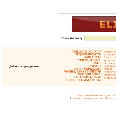
Поиск по сайту:
ТОВАРЫ И УСЛУГИ
каталог 
НЕДВИЖИМОСТЬ
жилая не
ФИНАНСЫ
банки
|
ТУРИЗМ, ОТДЫХ
туристиче
АВТО
автосало
РАБОТА
кадровые 
Добавить предприятие
СМИ г. ЧЕРКАССЫ
пресса
|
АФИША, ЗАКАЗ БИЛЕТОВ
концерты
ВСЕ ДЛЯ ДОМА
каталог 
РЕСТОРАНЫ, КАФЕ
ресторан
ИНТЕРНЕТ-МАГАЗИНЫ
Информационный интернет-цен
Создание интернет-сайтов. Поддерж