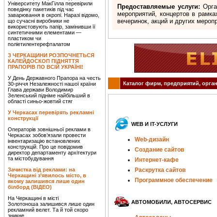
Університету МакГілла перевірили
Предоставляемые услуги:
Орга
поведінку пакетиків під час
мероприятий, концертов в рамка
заварювання в окропі. Наразі відомо,
вечеринок, акций и других мероп
що сучасні виробники не
використовують папір, замінивши її
синтетичними елементами —
пластиком чи
поліетилентерефталатом
З ЧЕРКАЩИНИ РОЗПОЧНЕТЬСЯ
КАЛЕЙДОСКОП ПІДНЯТТЯ
ПРАПОРІВ ПО ВСІЙ УКРАЇНІ!
У День Державного Прапора на честь
Каталог фирм, предприятий, орган
30-річчя Незалежності нашої країни
Глава держави Володимир
Зеленський підніме найбільший в
області синьо-жовтий стяг
У Черкасах перевірять рекламні
конструкції
WEB И IT-УСЛУГИ
Операторів зовнішньої реклами в
Черкасах зобов’язали провести
Web-дизайн
інвентаризацію встановлених
конструкцій. Про це повідомив
Создание сайтов
директор департаменту архітектури
та містобудування
Интернет-кафе
Зачистка від реклами: на
Раскрутка сайтов
Черкащині з’явилось місто, в
Программное обеспечение
якому залишився лише один
білборд (ВІДЕО)
На Черкащині в місті
АВТОМОБИЛИ, АВТОСЕРВИС
Золотоноша залишився лише один
рекламний велет. Та й той скоро
зникне