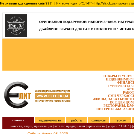
Не знаешь где сделать сайт???
[ Интернет-центр 'ЭЛИТ' - http://elit.ck.ua - может 
]
ОРИГІНАЛЬНІ ПОДАРУНКОВІ НАБОРИ З ЧАЄМ. НАТУРАЛЬН
ДБАЙЛИВО ЗІБРАНО ДЛЯ ВАС В ЕКОЛОГІЧНО ЧИСТИХ К
ТОВАРЫ И УСЛУГ
НЕДВИЖИМОСТ
ФИНАНС
ТУРИЗМ, ОТДЫ
АВТ
РАБОТ
СМИ ЧЕРКАСС
АФИША, ЗАКАЗ БИЛЕТО
ВСЕ ДЛЯ ДОМ
РЕСТОРАНЫ, КАФ
ИНТЕРНЕТ-МАГАЗИН
главная
недвижимость
работа
финансы
туризм
новости, акции, презентации
|
каталог предприятий
|
прайс-листы
|
услуги "ЭЛИТ"
|
ф
Субота, Август 08, 2026.