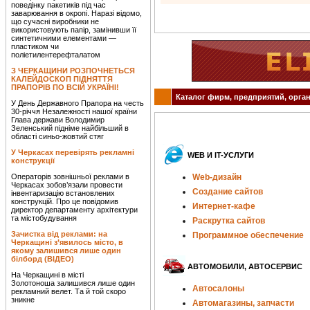
поведінку пакетиків під час
заварювання в окропі. Наразі відомо,
що сучасні виробники не
використовують папір, замінивши її
синтетичними елементами —
пластиком чи
поліетилентерефталатом
З ЧЕРКАЩИНИ РОЗПОЧНЕТЬСЯ
КАЛЕЙДОСКОП ПІДНЯТТЯ
ПРАПОРІВ ПО ВСІЙ УКРАЇНІ!
Каталог фирм, предприятий, орган
У День Державного Прапора на честь
30-річчя Незалежності нашої країни
Глава держави Володимир
Зеленський підніме найбільший в
області синьо-жовтий стяг
У Черкасах перевірять рекламні
WEB И IT-УСЛУГИ
конструкції
Операторів зовнішньої реклами в
Web-дизайн
Черкасах зобов’язали провести
Создание сайтов
інвентаризацію встановлених
конструкцій. Про це повідомив
Интернет-кафе
директор департаменту архітектури
та містобудування
Раскрутка сайтов
Зачистка від реклами: на
Программное обеспечение
Черкащині з’явилось місто, в
якому залишився лише один
білборд (ВІДЕО)
АВТОМОБИЛИ, АВТОСЕРВИС
На Черкащині в місті
Золотоноша залишився лише один
Автосалоны
рекламний велет. Та й той скоро
зникне
Автомагазины, запчасти