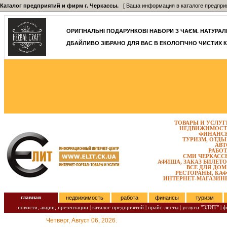
Каталог предприятий и фирм г. Черкассы.
[ Ваша информация в каталоге предприятий
ОРИГІНАЛЬНІ ПОДАРУНКОВІ НАБОРИ З ЧАЄМ. НАТУРАЛЬН
ДБАЙЛИВО ЗІБРАНО ДЛЯ ВАС В ЕКОЛОГІЧНО ЧИСТИХ К
ТОВАРЫ И УСЛУГ
НЕДВИЖИМОСТ
ФИНАНС
ТУРИЗМ, ОТДЫ
АВТ
РАБОТ
СМИ ЧЕРКАСС
АФИША, ЗАКАЗ БИЛЕТО
ВСЕ ДЛЯ ДОМ
РЕСТОРАНЫ, КАФ
ИНТЕРНЕТ-МАГАЗИН
главная
недвижимость
работа
финансы
туризм
новости, акции, презентации
|
каталог предприятий
|
прайс-листы
|
услуги "ЭЛИТ"
|
ф
Четверг, Август 06, 2026.