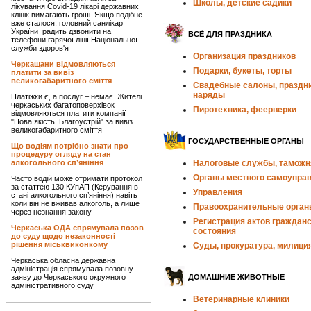
Школы, детские садики
лікування Covid-19 лікарі державних
клінік вимагають гроші. Якщо подібне
вже сталося, головний санлікар
України радить дзвонити на
ВСЁ ДЛЯ ПРАЗДНИКА
телефони гарячої лінії Національної
служби здоров'я
Организация праздников
Черкащани відмовляються
Подарки, букеты, торты
платити за вивіз
великогабаритного сміття
Свадебные салоны, праздн
наряды
Платіжки є, а послуг – немає. Жителі
черкаських багатоповерхівок
Пиротехника, феерверки
відмовляються платити компанії
"Нова якість. Благоустрій" за вивіз
великогабаритного сміття
ГОСУДАРСТВЕННЫЕ ОРГАНЫ
Що водіям потрібно знати про
процедуру огляду на стан
алкогольного сп’яніння
Налоговые службы, таможн
Органы местного самоупра
Часто водій може отримати протокол
за статтею 130 КУпАП (Керування в
Управления
стані алкогольного сп’яніння) навіть
коли він не вживав алкоголь, а лише
Правоохранительные орган
через незнання закону
Регистрация актов гражданс
Черкаська ОДА спрямувала позов
состояния
до суду щодо незаконності
рішення міськвиконкому
Суды, прокуратура, милици
Черкаська обласна державна
адміністрація спрямувала позовну
заяву до Черкаського окружного
ДОМАШНИЕ ЖИВОТНЫЕ
адміністративного суду
Ветеринарные клиники