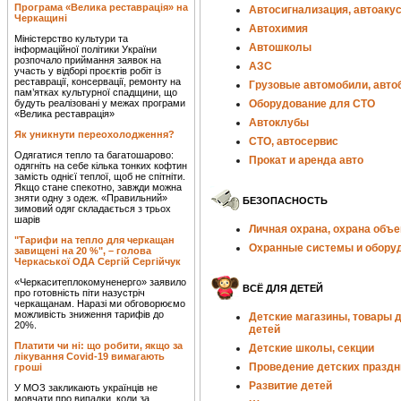
Програма «Велика реставрація» на
Автосигнализация, автоаку
Черкащині
Автохимия
Міністерство культури та
Автошколы
інформаційної політики України
розпочало приймання заявок на
АЗС
участь у відборі проєктів робіт із
реставрації, консервації, ремонту на
Грузовые автомобили, авто
пам’ятках культурної спадщини, що
будуть реалізовані у межах програми
Оборудование для СТО
«Велика реставрація»
Автоклубы
Як уникнути переохолодження?
СТО, автосервис
Одягатися тепло та багатошарово:
Прокат и аренда авто
одягніть на себе кілька тонких кофтин
замість однієї теплої, щоб не спітніти.
Якщо стане спекотно, завжди можна
зняти одну з одеж. «Правильний»
БЕЗОПАСНОСТЬ
зимовий одяг складається з трьох
шарів
Личная охрана, охрана объе
"Тарифи на тепло для черкащан
Охранные системы и обору
завищені на 20 %", – голова
Черкаської ОДА Сергій Сергійчук
«Черкаситеплокомуненерго» заявило
ВСЁ ДЛЯ ДЕТЕЙ
про готовність піти назустріч
черкащанам. Наразі ми обговорюємо
можливість зниження тарифів до
Детские магазины, товары 
20%.
детей
Платити чи ні: що робити, якщо за
Детские школы, секции
лікування Covid-19 вимагають
Проведение детских праздн
гроші
Развитие детей
У МОЗ закликають українців не
мовчати про випадки, коли за