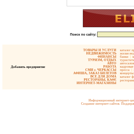
Поиск по сайту:
ТОВАРЫ И УСЛУГИ
каталог 
НЕДВИЖИМОСТЬ
жилая не
ФИНАНСЫ
банки
|
ТУРИЗМ, ОТДЫХ
туристиче
АВТО
автосало
РАБОТА
кадровые 
Добавить предприятие
СМИ г. ЧЕРКАССЫ
пресса
|
АФИША, ЗАКАЗ БИЛЕТОВ
концерты
ВСЕ ДЛЯ ДОМА
каталог 
РЕСТОРАНЫ, КАФЕ
ресторан
ИНТЕРНЕТ-МАГАЗИНЫ
Информационный интернет-цен
Создание интернет-сайтов. Поддерж