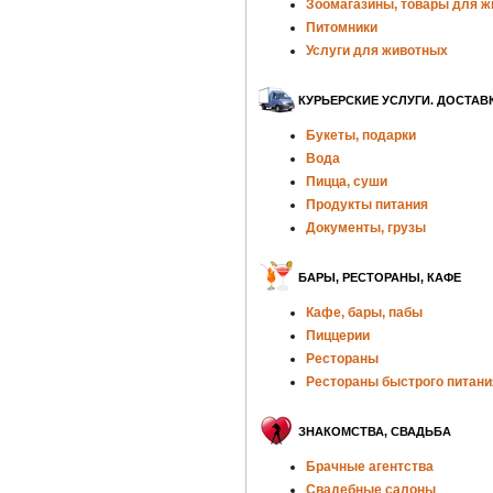
Зоомагазины, товары для 
Питомники
Услуги для животных
КУРЬЕРСКИЕ УСЛУГИ. ДОСТАВ
Букеты, подарки
Вода
Пицца, суши
Продукты питания
Документы, грузы
БАРЫ, РЕСТОРАНЫ, КАФЕ
Кафе, бары, пабы
Пиццерии
Рестораны
Рестораны быстрого питани
ЗНАКОМСТВА, СВАДЬБА
Брачные агентства
Свадебные салоны