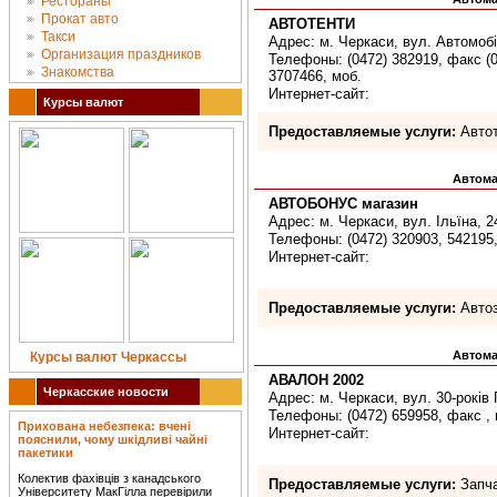
Рестораны
Прокат авто
АВТОТЕНТИ
Такси
Адрес: м. Черкаси, вул. Автомобіл
Организация праздников
Телефоны: (0472) 382919, факс (0
Знакомства
3707466, моб.
Интернет-сайт:
Курсы валют
Предоставляемые услуги:
Автот
Автома
АВТОБОНУС магазин
Адрес: м. Черкаси, вул. Ільїна, 2
Телефоны: (0472) 320903, 542195,
Интернет-сайт:
Предоставляемые услуги:
Автоз
Автома
Курсы валют Черкассы
АВАЛОН 2002
Черкасские новости
Адрес: м. Черкаси, вул. 30-років
Телефоны: (0472) 659958, факс , 
Прихована небезпека: вчені
Интернет-сайт:
пояснили, чому шкідливі чайні
пакетики
Колектив фахівців з канадського
Предоставляемые услуги:
Запча
Університету МакГілла перевірили