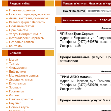
Разделы сайта
Товары и Услуги г. Черкассы и Че
Главная страница
Поиск по сайту:
Новости фирм, предприятий
Акции, выставки, семинары
Автомагазины, запчасти :: АВТОМ
Каталог фирм г. Черкассы
Полезные статьи
Автоза
Прайс-листы
ЧП ЕвроТрак-Сервис
Услуги Центра "ЭЛИТ"
Адрес: г. Черкассы, ул. Риздвяна
Фотогалерея г. Черкассы
Телефоны: (0472) 649579, факс , 
Создание сайтов
Интернет-сайт:
Контакты
Справка
Предоставляемые услуги:
Про
Музеи
автомобили.
Театры
Филармония
Библиотеки
Автома
Молодёжные центры
ТРИМ АВТО магазин
Дворцы культуры
Адрес: м. Черкаси, вул. Громова,
Кинотеатры
Телефоны: (0472) 639759, факс , 
Зоопарк
Интернет-сайт:
Гостиницы
Фитнес
Салоны красоты
Предоставляемые услуги:
Мага
Боулинг
Ночные клубы
Автома