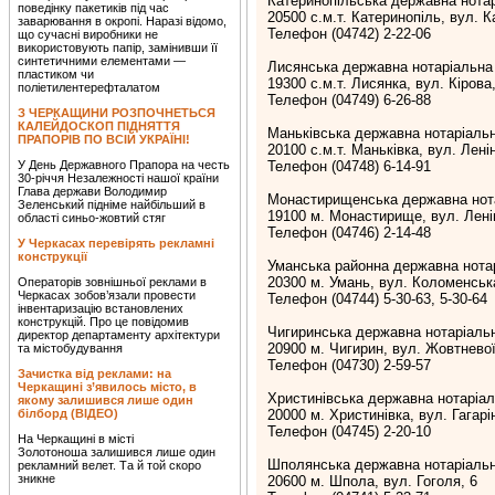
Катеринопільська державна нотар
поведінку пакетиків під час
20500 с.м.т. Катеринопіль, вул. К
заварювання в окропі. Наразі відомо,
Телефон (04742) 2-22-06
що сучасні виробники не
використовують папір, замінивши її
синтетичними елементами —
Лисянська державна нотаріальна
пластиком чи
19300 с.м.т. Лисянка, вул. Кірова,
поліетилентерефталатом
Телефон (04749) 6-26-88
З ЧЕРКАЩИНИ РОЗПОЧНЕТЬСЯ
КАЛЕЙДОСКОП ПІДНЯТТЯ
Маньківська державна нотаріаль
ПРАПОРІВ ПО ВСІЙ УКРАЇНІ!
20100 с.м.т. Маньківка, вул. Ленін
У День Державного Прапора на честь
Телефон (04748) 6-14-91
30-річчя Незалежності нашої країни
Глава держави Володимир
Монастирищенська державна нота
Зеленський підніме найбільший в
19100 м. Монастирище, вул. Лені
області синьо-жовтий стяг
Телефон (04746) 2-14-48
У Черкасах перевірять рекламні
конструкції
Уманська районна державна нота
20300 м. Умань, вул. Коломенська
Операторів зовнішньої реклами в
Черкасах зобов’язали провести
Телефон (04744) 5-30-63, 5-30-64
інвентаризацію встановлених
конструкцій. Про це повідомив
Чигиринська державна нотаріаль
директор департаменту архітектури
20900 м. Чигирин, вул. Жовтневої
та містобудування
Телефон (04730) 2-59-57
Зачистка від реклами: на
Черкащині з’явилось місто, в
Христинівська державна нотаріал
якому залишився лише один
білборд (ВІДЕО)
20000 м. Христинівка, вул. Гагарін
Телефон (04745) 2-20-10
На Черкащині в місті
Золотоноша залишився лише один
Шполянська державна нотаріальн
рекламний велет. Та й той скоро
зникне
20600 м. Шпола, вул. Гоголя, 6