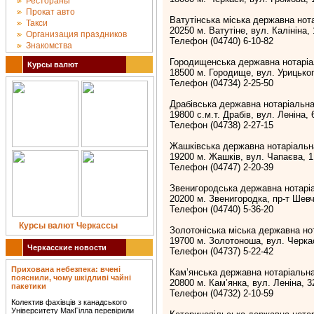
Рестораны
Прокат авто
Ватутінська міська державна нот
Такси
20250 м. Ватутіне, вул. Калініна, 
Организация праздников
Телефон (04740) 6-10-82
Знакомства
Городищенська державна нотаріа
Курсы валют
18500 м. Городище, вул. Урицьког
Телефон (04734) 2-25-50
Драбівська державна нотаріальна
19800 с.м.т. Драбів, вул. Леніна, 
Телефон (04738) 2-27-15
Жашківська державна нотаріальн
19200 м. Жашків, вул. Чапаєва, 1
Телефон (04747) 2-20-39
Звенигородська державна нотарі
20200 м. Звенигородка, пр-т Шевч
Телефон (04740) 5-36-20
Курсы валют Черкассы
Золотоніська міська державна но
19700 м. Золотоноша, вул. Черка
Черкасские новости
Телефон (04737) 5-22-42
Прихована небезпека: вчені
Кам’янська державна нотаріальна
пояснили, чому шкідливі чайні
20800 м. Кам’янка, вул. Леніна, 3
пакетики
Телефон (04732) 2-10-59
Колектив фахівців з канадського
Університету МакГілла перевірили