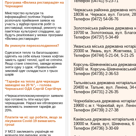
Телефон (04741) 5-23-71
Програма «Велика реставрація» на
Черкащині
Черкаська районна державна нот
Міністерство культури та
18036 м. Черкаси, вул. Гоголя, 2
інформаційної політики України
Телефон (0472) 54-06-76
розпочало приймання заявок на
участь у відборі проєктів робіт із
реставрації, консервації, ремонту на
Золотоніська районна державна н
пам’ятках культурної спадщини, що
19700 м. Золотоноша, вул. Благо
будуть реалізовані у межах програми
Телефон (04737) 5-34-49
«Велика реставрація»
Як уникнути переохолодження?
Уманська міська державна нотарі
20300 м. Умань, вул. Жовтнева, 1
Одягатися тепло та багатошарово:
Телефон (04744) 5-21-04, 5-21-25
одягніть на себе кілька тонких кофтин
замість однієї теплої, щоб не спітніти.
Якщо стане спекотно, завжди можна
Корсунь-Шевченківська державна
зняти одну з одеж. «Правильний»
19400 м. Корсунь-Шевченківський
зимовий одяг складається з трьох
Телефон (04735) 2-36-53
шарів
"Тарифи на тепло для черкащан
Тальнівська державна нотаріальн
завищені на 20 %", – голова
20400 м. Тальне, вул. Леніна, 34-
Черкаської ОДА Сергій Сергійчук
Телефон (04731) 2-26-35
«Черкаситеплокомуненерго» заявило
про готовність піти назустріч
Чорнобаївська державна нотаріа
черкащанам. Наразі ми обговорюємо
19900 с.м.т. Чорнобай, вул. Ленін
можливість зниження тарифів до
Телефон (04739) 2-27-38
20%.
Платити чи ні: що робити, якщо за
Канівська державна нотаріальна 
лікування Covid-19 вимагають
19000 м. Канів, вул, Шевченка, 6
гроші
Телефон (04736) 3-30-69
У МОЗ закликають українців не
мовчати про випадки, коли за