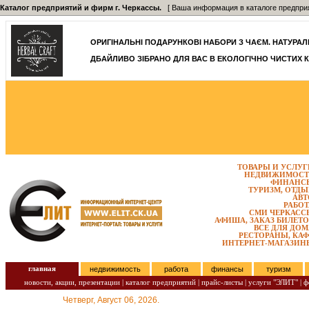
Каталог предприятий и фирм г. Черкассы.
[ Ваша информация в каталоге предприятий
ОРИГІНАЛЬНІ ПОДАРУНКОВІ НАБОРИ З ЧАЄМ. НАТУРАЛЬН
ДБАЙЛИВО ЗІБРАНО ДЛЯ ВАС В ЕКОЛОГІЧНО ЧИСТИХ К
ТОВАРЫ И УСЛУГ
НЕДВИЖИМОСТ
ФИНАНС
ТУРИЗМ, ОТДЫ
АВТ
РАБОТ
СМИ ЧЕРКАСС
АФИША, ЗАКАЗ БИЛЕТО
ВСЕ ДЛЯ ДОМ
РЕСТОРАНЫ, КАФ
ИНТЕРНЕТ-МАГАЗИН
главная
недвижимость
работа
финансы
туризм
новости, акции, презентации
|
каталог предприятий
|
прайс-листы
|
услуги "ЭЛИТ"
|
ф
Четверг, Август 06, 2026.