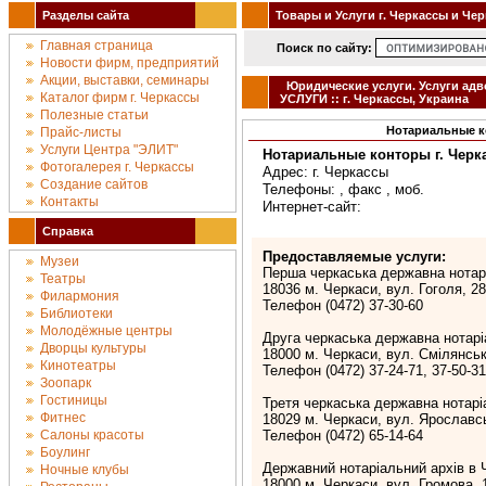
Разделы сайта
Товары и Услуги г. Черкассы и Че
Главная страница
Поиск по сайту:
Новости фирм, предприятий
Акции, выставки, семинары
Юридические услуги. Услуги а
Каталог фирм г. Черкассы
УСЛУГИ :: г. Черкассы, Украина
Полезные статьи
Нотариальные к
Прайс-листы
Услуги Центра "ЭЛИТ"
Нотариальные конторы г. Черк
Фотогалерея г. Черкассы
Адрес: г. Черкассы
Создание сайтов
Телефоны: , факс , моб.
Контакты
Интернет-сайт:
Справка
Предоставляемые услуги:
Музеи
Перша черкаська державна нотар
Театры
18036 м. Черкаси, вул. Гоголя, 2
Филармония
Телефон (0472) 37-30-60
Библиотеки
Молодёжные центры
Друга черкаська державна нотарі
Дворцы культуры
18000 м. Черкаси, вул. Смілянська
Кинотеатры
Телефон (0472) 37-24-71, 37-50-31
Зоопарк
Гостиницы
Третя черкаська державна нотарі
Фитнес
18029 м. Черкаси, вул. Ярославс
Салоны красоты
Телефон (0472) 65-14-64
Боулинг
Державний нотаріальний архів в Ч
Ночные клубы
18000 м. Черкаси, вул. Громова, 