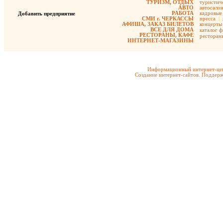
ТУРИЗМ, ОТДЫХ
туристиче
АВТО
автосало
РАБОТА
кадровые 
Добавить предприятие
СМИ г. ЧЕРКАССЫ
пресса
|
АФИША, ЗАКАЗ БИЛЕТОВ
концерты
ВСЕ ДЛЯ ДОМА
каталог 
РЕСТОРАНЫ, КАФЕ
ресторан
ИНТЕРНЕТ-МАГАЗИНЫ
Информационный интернет-цен
Создание интернет-сайтов. Поддерж