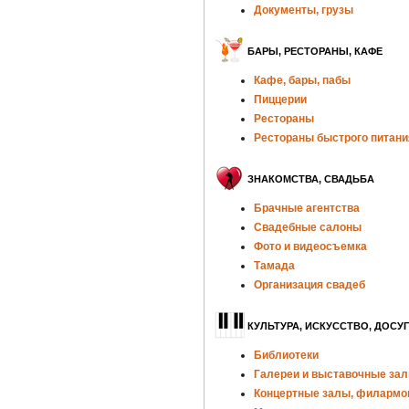
Документы, грузы
БАРЫ, РЕСТОРАНЫ, КАФЕ
Кафе, бары, пабы
Пиццерии
Рестораны
Рестораны быстрого питани
ЗНАКОМСТВА, СВАДЬБА
Брачные агентства
Свадебные салоны
Фото и видеосъемка
Тамада
Организация свадеб
КУЛЬТУРА, ИСКУССТВО, ДОСУГ
Библиотеки
Галереи и выставочные за
Концертные залы, филармо