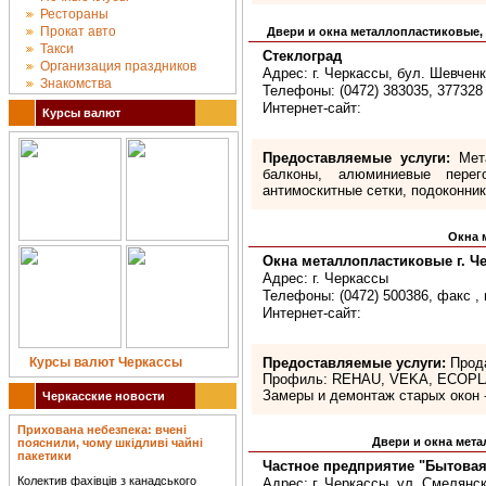
Рестораны
Прокат авто
Двери и окна металлопластиковые,
Такси
Стеклоград
Организация праздников
Адрес: г. Черкассы, бул. Шевченк
Знакомства
Телефоны: (0472) 383035, 377328 
Интернет-сайт:
Курсы валют
Предоставляемые услуги:
Мета
балконы, алюминиевые перег
антимоскитные сетки, подоконник
Окна 
Окна металлопластиковые г. Ч
Адрес: г. Черкассы
Телефоны: (0472) 500386, факс , 
Интернет-сайт:
Курсы валют Черкассы
Предоставляемые услуги:
Прода
Профиль: REHAU, VEKA, ECOP
Замеры и демонтаж старых окон -
Черкасские новости
Прихована небезпека: вчені
Двери и окна ме
пояснили, чому шкідливі чайні
пакетики
Частное предприятие "Бытовая
Колектив фахівців з канадського
Адрес: г. Черкассы, ул. Смелянск