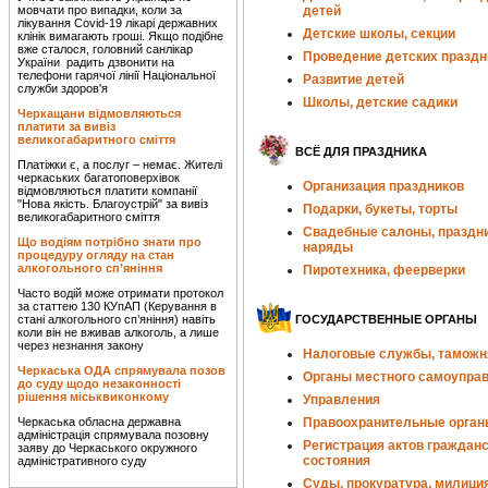
мовчати про випадки, коли за
детей
лікування Covid-19 лікарі державних
Детские школы, секции
клінік вимагають гроші. Якщо подібне
вже сталося, головний санлікар
Проведение детских праздн
України радить дзвонити на
телефони гарячої лінії Національної
Развитие детей
служби здоров'я
Школы, детские садики
Черкащани відмовляються
платити за вивіз
великогабаритного сміття
ВСЁ ДЛЯ ПРАЗДНИКА
Платіжки є, а послуг – немає. Жителі
черкаських багатоповерхівок
Организация праздников
відмовляються платити компанії
"Нова якість. Благоустрій" за вивіз
Подарки, букеты, торты
великогабаритного сміття
Свадебные салоны, праздн
Що водіям потрібно знати про
наряды
процедуру огляду на стан
алкогольного сп’яніння
Пиротехника, феерверки
Часто водій може отримати протокол
за статтею 130 КУпАП (Керування в
стані алкогольного сп’яніння) навіть
ГОСУДАРСТВЕННЫЕ ОРГАНЫ
коли він не вживав алкоголь, а лише
через незнання закону
Налоговые службы, таможн
Черкаська ОДА спрямувала позов
Органы местного самоупра
до суду щодо незаконності
рішення міськвиконкому
Управления
Черкаська обласна державна
Правоохранительные орган
адміністрація спрямувала позовну
Регистрация актов гражданс
заяву до Черкаського окружного
состояния
адміністративного суду
Суды, прокуратура, милици