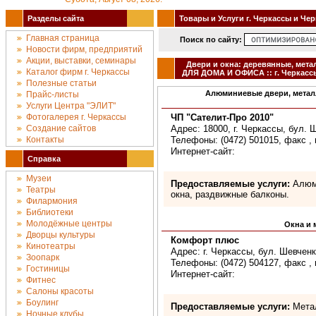
Разделы сайта
Товары и Услуги г. Черкассы и Че
Главная страница
Поиск по сайту:
Новости фирм, предприятий
Акции, выставки, семинары
Двери и окна: деревянные, мет
Каталог фирм г. Черкассы
ДЛЯ ДОМА И ОФИСА :: г. Черкасс
Полезные статьи
Алюминиевые двери, металл
Прайс-листы
Услуги Центра "ЭЛИТ"
Фотогалерея г. Черкассы
ЧП "Сателит-Про 2010"
Создание сайтов
Адрес: 18000, г. Черкассы, бул. 
Контакты
Телефоны: (0472) 501015, факс , 
Интернет-сайт:
Справка
Музеи
Предоставляемые услуги:
Алюми
Театры
окна, раздвижные балконы.
Филармония
Библиотеки
Молодёжные центры
Окна и 
Дворцы культуры
Комфорт плюс
Кинотеатры
Адрес: г. Черкассы, бул. Шевченк
Зоопарк
Телефоны: (0472) 504127, факс , 
Гостиницы
Интернет-сайт:
Фитнес
Салоны красоты
Боулинг
Предоставляемые услуги:
Метал
Ночные клубы