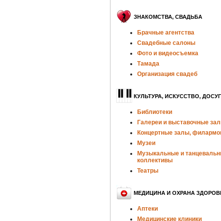
ЗНАКОМСТВА, СВАДЬБА
Брачные агентства
Свадебные салоны
Фото и видеосъемка
Тамада
Организация свадеб
КУЛЬТУРА, ИСКУССТВО, ДОСУГ
Библиотеки
Галереи и выставочные за
Концертные залы, филармо
Музеи
Музыкальные и танцеваль
коллективы
Театры
МЕДИЦИНА И ОХРАНА ЗДОРОВ
Аптеки
Медицинские клиники