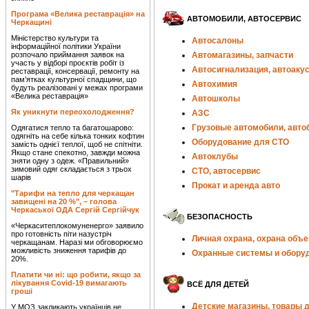
Програма «Велика реставрація» на
АВТОМОБИЛИ, АВТОСЕРВИС
Черкащині
Міністерство культури та
Автосалоны
інформаційної політики України
розпочало приймання заявок на
Автомагазины, запчасти
участь у відборі проєктів робіт із
Автосигнализация, автоаку
реставрації, консервації, ремонту на
пам’ятках культурної спадщини, що
Автохимия
будуть реалізовані у межах програми
«Велика реставрація»
Автошколы
Як уникнути переохолодження?
АЗС
Грузовые автомобили, авто
Одягатися тепло та багатошарово:
одягніть на себе кілька тонких кофтин
Оборудование для СТО
замість однієї теплої, щоб не спітніти.
Якщо стане спекотно, завжди можна
Автоклубы
зняти одну з одеж. «Правильний»
зимовий одяг складається з трьох
СТО, автосервис
шарів
Прокат и аренда авто
"Тарифи на тепло для черкащан
завищені на 20 %", – голова
Черкаської ОДА Сергій Сергійчук
БЕЗОПАСНОСТЬ
«Черкаситеплокомуненерго» заявило
про готовність піти назустріч
Личная охрана, охрана объе
черкащанам. Наразі ми обговорюємо
можливість зниження тарифів до
Охранные системы и обору
20%.
Платити чи ні: що робити, якщо за
лікування Covid-19 вимагають
ВСЁ ДЛЯ ДЕТЕЙ
гроші
Детские магазины, товары 
У МОЗ закликають українців не