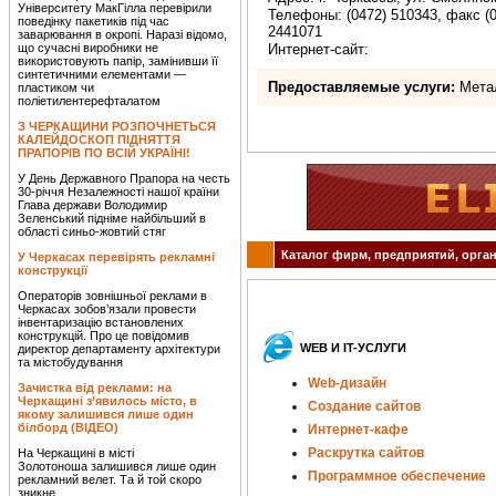
Університету МакГілла перевірили
Телефоны: (0472) 510343, факс (0
поведінку пакетиків під час
2441071
заварювання в окропі. Наразі відомо,
що сучасні виробники не
Интернет-сайт:
використовують папір, замінивши її
синтетичними елементами —
Предоставляемые услуги:
Метал
пластиком чи
поліетилентерефталатом
З ЧЕРКАЩИНИ РОЗПОЧНЕТЬСЯ
КАЛЕЙДОСКОП ПІДНЯТТЯ
ПРАПОРІВ ПО ВСІЙ УКРАЇНІ!
У День Державного Прапора на честь
30-річчя Незалежності нашої країни
Глава держави Володимир
Зеленський підніме найбільший в
області синьо-жовтий стяг
Каталог фирм, предприятий, орган
У Черкасах перевірять рекламні
конструкції
Операторів зовнішньої реклами в
Черкасах зобов’язали провести
інвентаризацію встановлених
конструкцій. Про це повідомив
WEB И IT-УСЛУГИ
директор департаменту архітектури
та містобудування
Web-дизайн
Зачистка від реклами: на
Черкащині з’явилось місто, в
Создание сайтов
якому залишився лише один
білборд (ВІДЕО)
Интернет-кафе
Раскрутка сайтов
На Черкащині в місті
Золотоноша залишився лише один
Программное обеспечение
рекламний велет. Та й той скоро
зникне