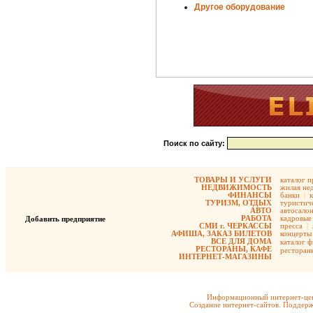
Другое оборудование
Поиск по сайту:
ТОВАРЫ И УСЛУГИ
каталог 
НЕДВИЖИМОСТЬ
жилая не
ФИНАНСЫ
банки
|
ТУРИЗМ, ОТДЫХ
туристиче
АВТО
автосало
РАБОТА
кадровые 
Добавить предприятие
СМИ г. ЧЕРКАССЫ
пресса
|
АФИША, ЗАКАЗ БИЛЕТОВ
концерты
ВСЕ ДЛЯ ДОМА
каталог 
РЕСТОРАНЫ, КАФЕ
ресторан
ИНТЕРНЕТ-МАГАЗИНЫ
Информационный интернет-цен
Создание интернет-сайтов. Поддерж