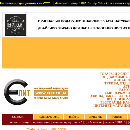
Не знаешь где сделать сайт???
[ Интернет-центр 'ЭЛИТ' - http://elit.ck.ua - может 
]
ОРИГІНАЛЬНІ ПОДАРУНКОВІ НАБОРИ З ЧАЄМ. НАТУРАЛЬН
ДБАЙЛИВО ЗІБРАНО ДЛЯ ВАС В ЕКОЛОГІЧНО ЧИСТИХ К
ТОВАРЫ И УСЛУГ
НЕДВИЖИМОСТ
ФИНАНС
ТУРИЗМ, ОТДЫ
АВТ
РАБОТ
СМИ ЧЕРКАСС
АФИША, ЗАКАЗ БИЛЕТО
ВСЕ ДЛЯ ДОМ
РЕСТОРАНЫ, КАФ
ИНТЕРНЕТ-МАГАЗИН
главная
недвижимость
работа
финансы
туризм
новости, акции, презентации
|
каталог предприятий
|
прайс-листы
|
услуги "ЭЛИТ"
|
ф
Субота, Август 08, 2026.