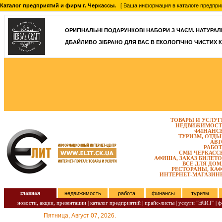
Каталог предприятий и фирм г. Черкассы.
[ Ваша информация в каталоге предприятий
ОРИГІНАЛЬНІ ПОДАРУНКОВІ НАБОРИ З ЧАЄМ. НАТУРАЛЬН
ДБАЙЛИВО ЗІБРАНО ДЛЯ ВАС В ЕКОЛОГІЧНО ЧИСТИХ К
ТОВАРЫ И УСЛУГ
НЕДВИЖИМОСТ
ФИНАНС
ТУРИЗМ, ОТДЫ
АВТ
РАБОТ
СМИ ЧЕРКАСС
АФИША, ЗАКАЗ БИЛЕТО
ВСЕ ДЛЯ ДОМ
РЕСТОРАНЫ, КАФ
ИНТЕРНЕТ-МАГАЗИН
главная
недвижимость
работа
финансы
туризм
новости, акции, презентации
|
каталог предприятий
|
прайс-листы
|
услуги "ЭЛИТ"
|
ф
Пятница, Август 07, 2026.