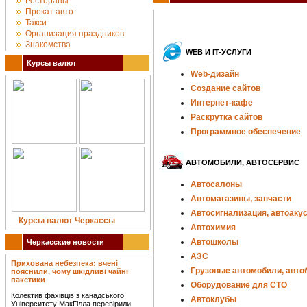
Рестораны
Прокат авто
Такси
Организация праздников
Знакомства
WEB И IT-УСЛУГИ
Курсы валют
Web-дизайн
Создание сайтов
Интернет-кафе
Раскрутка сайтов
Программное обеспечение
АВТОМОБИЛИ, АВТОСЕРВИС
Автосалоны
Автомагазины, запчасти
Автосигнализация, автоаку
Курсы валют Черкассы
Автохимия
Автошколы
Черкасские новости
АЗС
Прихована небезпека: вчені
Грузовые автомобили, авто
пояснили, чому шкідливі чайні
пакетики
Оборудование для СТО
Колектив фахівців з канадського
Автоклубы
Університету МакГілла перевірили