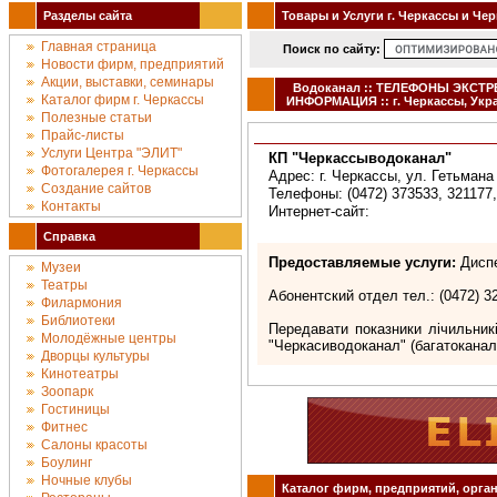
Разделы сайта
Товары и Услуги г. Черкассы и Че
Главная страница
Поиск по сайту:
Новости фирм, предприятий
Акции, выставки, семинары
Водоканал :: ТЕЛЕФОНЫ ЭКСТ
Каталог фирм г. Черкассы
ИНФОРМАЦИЯ :: г. Черкассы, Укр
Полезные статьи
Прайс-листы
Услуги Центра "ЭЛИТ"
КП "Черкассыводоканал"
Фотогалерея г. Черкассы
Адрес: г. Черкассы, ул. Гетьмана
Создание сайтов
Телефоны: (0472) 373533, 321177,
Контакты
Интернет-сайт:
Справка
Предоставляемые услуги:
Диспе
Музеи
Театры
Абонентский отдел тел.: (0472) 3
Филармония
Библиотеки
Передавати показники лічильникі
Молодёжные центры
"Черкасиводоканал" (багатоканал
Дворцы культуры
Кинотеатры
Зоопарк
Гостиницы
Фитнес
Салоны красоты
Боулинг
Ночные клубы
Каталог фирм, предприятий, орган