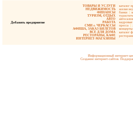
ТОВАРЫ И УСЛУГИ
каталог 
НЕДВИЖИМОСТЬ
жилая не
ФИНАНСЫ
банки
|
ТУРИЗМ, ОТДЫХ
туристиче
АВТО
автосало
РАБОТА
кадровые 
Добавить предприятие
СМИ г. ЧЕРКАССЫ
пресса
|
АФИША, ЗАКАЗ БИЛЕТОВ
концерты
ВСЕ ДЛЯ ДОМА
каталог 
РЕСТОРАНЫ, КАФЕ
ресторан
ИНТЕРНЕТ-МАГАЗИНЫ
Информационный интернет-цен
Создание интернет-сайтов. Поддерж