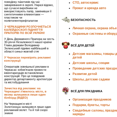
поведінку пакетиків під час
СТО, автосервис
заварювання в окропі. Наразі відомо,
Прокат и аренда авто
що сучасні виробники не
використовують папір, замінивши її
синтетичними елементами —
пластиком чи
БЕЗОПАСНОСТЬ
поліетилентерефталатом
З ЧЕРКАЩИНИ РОЗПОЧНЕТЬСЯ
Личная охрана, охрана объе
КАЛЕЙДОСКОП ПІДНЯТТЯ
ПРАПОРІВ ПО ВСІЙ УКРАЇНІ!
Охранные системы и обору
У День Державного Прапора на честь
30-річчя Незалежності нашої країни
Глава держави Володимир
ВСЁ ДЛЯ ДЕТЕЙ
Зеленський підніме найбільший в
області синьо-жовтий стяг
Детские магазины, товары 
детей
У Черкасах перевірять рекламні
конструкції
Детские школы, секции
Операторів зовнішньої реклами в
Проведение детских праздн
Черкасах зобов’язали провести
інвентаризацію встановлених
Развитие детей
конструкцій. Про це повідомив
директор департаменту архітектури
Школы, детские садики
та містобудування
Зачистка від реклами: на
ВСЁ ДЛЯ ПРАЗДНИКА
Черкащині з’явилось місто, в
якому залишився лише один
білборд (ВІДЕО)
Организация праздников
На Черкащині в місті
Подарки, букеты, торты
Золотоноша залишився лише один
рекламний велет. Та й той скоро
Свадебные салоны, праздн
зникне
наряды