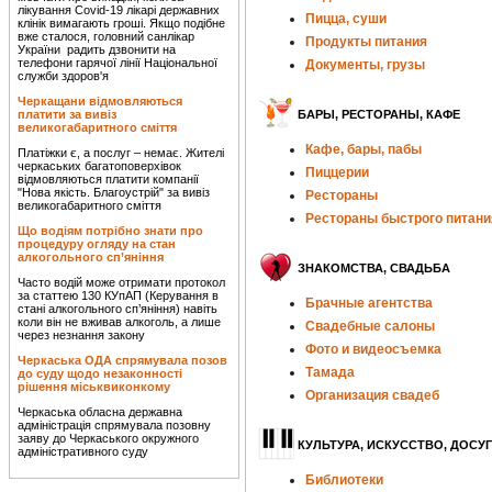
лікування Covid-19 лікарі державних
Пицца, суши
клінік вимагають гроші. Якщо подібне
вже сталося, головний санлікар
Продукты питания
України радить дзвонити на
телефони гарячої лінії Національної
Документы, грузы
служби здоров'я
Черкащани відмовляються
платити за вивіз
БАРЫ, РЕСТОРАНЫ, КАФЕ
великогабаритного сміття
Кафе, бары, пабы
Платіжки є, а послуг – немає. Жителі
черкаських багатоповерхівок
Пиццерии
відмовляються платити компанії
"Нова якість. Благоустрій" за вивіз
Рестораны
великогабаритного сміття
Рестораны быстрого питани
Що водіям потрібно знати про
процедуру огляду на стан
алкогольного сп’яніння
ЗНАКОМСТВА, СВАДЬБА
Часто водій може отримати протокол
за статтею 130 КУпАП (Керування в
Брачные агентства
стані алкогольного сп’яніння) навіть
коли він не вживав алкоголь, а лише
Свадебные салоны
через незнання закону
Фото и видеосъемка
Черкаська ОДА спрямувала позов
Тамада
до суду щодо незаконності
рішення міськвиконкому
Организация свадеб
Черкаська обласна державна
адміністрація спрямувала позовну
заяву до Черкаського окружного
КУЛЬТУРА, ИСКУССТВО, ДОСУГ
адміністративного суду
Библиотеки