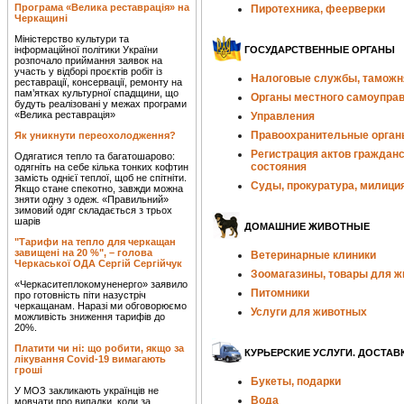
Програма «Велика реставрація» на
Пиротехника, феерверки
Черкащині
Міністерство культури та
інформаційної політики України
ГОСУДАРСТВЕННЫЕ ОРГАНЫ
розпочало приймання заявок на
участь у відборі проєктів робіт із
Налоговые службы, таможн
реставрації, консервації, ремонту на
пам’ятках культурної спадщини, що
Органы местного самоупра
будуть реалізовані у межах програми
«Велика реставрація»
Управления
Правоохранительные орган
Як уникнути переохолодження?
Регистрация актов гражданс
Одягатися тепло та багатошарово:
состояния
одягніть на себе кілька тонких кофтин
замість однієї теплої, щоб не спітніти.
Суды, прокуратура, милици
Якщо стане спекотно, завжди можна
зняти одну з одеж. «Правильний»
зимовий одяг складається з трьох
шарів
ДОМАШНИЕ ЖИВОТНЫЕ
"Тарифи на тепло для черкащан
завищені на 20 %", – голова
Ветеринарные клиники
Черкаської ОДА Сергій Сергійчук
Зоомагазины, товары для 
«Черкаситеплокомуненерго» заявило
Питомники
про готовність піти назустріч
черкащанам. Наразі ми обговорюємо
Услуги для животных
можливість зниження тарифів до
20%.
Платити чи ні: що робити, якщо за
КУРЬЕРСКИЕ УСЛУГИ. ДОСТАВ
лікування Covid-19 вимагають
гроші
Букеты, подарки
У МОЗ закликають українців не
Вода
мовчати про випадки, коли за