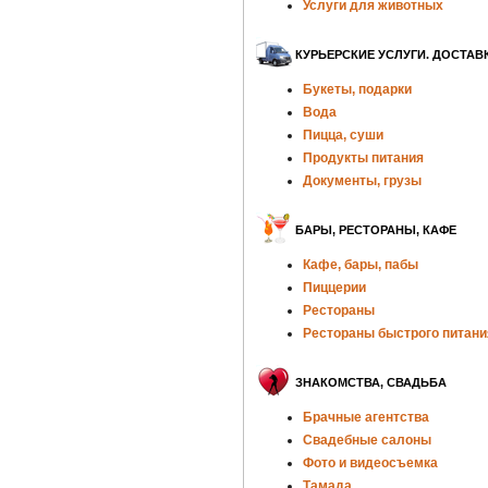
Услуги для животных
КУРЬЕРСКИЕ УСЛУГИ. ДОСТАВ
Букеты, подарки
Вода
Пицца, суши
Продукты питания
Документы, грузы
БАРЫ, РЕСТОРАНЫ, КАФЕ
Кафе, бары, пабы
Пиццерии
Рестораны
Рестораны быстрого питани
ЗНАКОМСТВА, СВАДЬБА
Брачные агентства
Свадебные салоны
Фото и видеосъемка
Тамада