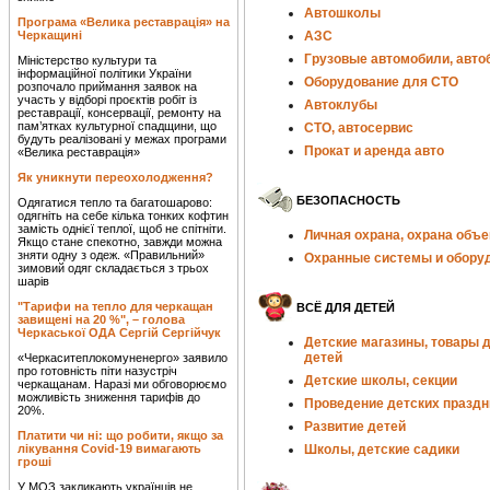
Автошколы
Програма «Велика реставрація» на
Черкащині
АЗС
Грузовые автомобили, авто
Міністерство культури та
інформаційної політики України
Оборудование для СТО
розпочало приймання заявок на
участь у відборі проєктів робіт із
Автоклубы
реставрації, консервації, ремонту на
пам’ятках культурної спадщини, що
СТО, автосервис
будуть реалізовані у межах програми
Прокат и аренда авто
«Велика реставрація»
Як уникнути переохолодження?
БЕЗОПАСНОСТЬ
Одягатися тепло та багатошарово:
одягніть на себе кілька тонких кофтин
замість однієї теплої, щоб не спітніти.
Личная охрана, охрана объе
Якщо стане спекотно, завжди можна
зняти одну з одеж. «Правильний»
Охранные системы и обору
зимовий одяг складається з трьох
шарів
"Тарифи на тепло для черкащан
ВСЁ ДЛЯ ДЕТЕЙ
завищені на 20 %", – голова
Черкаської ОДА Сергій Сергійчук
Детские магазины, товары 
детей
«Черкаситеплокомуненерго» заявило
про готовність піти назустріч
Детские школы, секции
черкащанам. Наразі ми обговорюємо
можливість зниження тарифів до
Проведение детских праздн
20%.
Развитие детей
Платити чи ні: що робити, якщо за
лікування Covid-19 вимагають
Школы, детские садики
гроші
У МОЗ закликають українців не