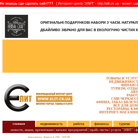
Не знаешь где сделать сайт???
[ Интернет-центр 'ЭЛИТ' - http://elit.ck.ua - может 
]
ОРИГІНАЛЬНІ ПОДАРУНКОВІ НАБОРИ З ЧАЄМ. НАТУРАЛЬН
ДБАЙЛИВО ЗІБРАНО ДЛЯ ВАС В ЕКОЛОГІЧНО ЧИСТИХ К
ТОВАРЫ И УСЛУГ
НЕДВИЖИМОСТ
ФИНАНС
ТУРИЗМ, ОТДЫ
АВТ
РАБОТ
СМИ ЧЕРКАСС
АФИША, ЗАКАЗ БИЛЕТО
ВСЕ ДЛЯ ДОМ
РЕСТОРАНЫ, КАФ
ИНТЕРНЕТ-МАГАЗИН
главная
недвижимость
работа
финансы
туризм
новости, акции, презентации
|
каталог предприятий
|
прайс-листы
|
услуги "ЭЛИТ"
|
ф
Четверг, Август 06, 2026.