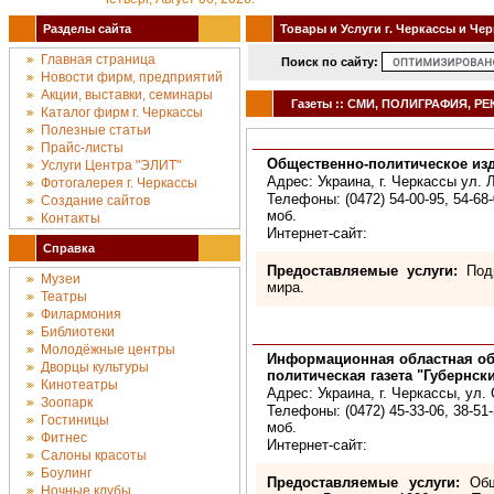
Разделы сайта
Товары и Услуги г. Черкассы и Че
Главная страница
Поиск по сайту:
Новости фирм, предприятий
Акции, выставки, семинары
Газеты :: СМИ, ПОЛИГРАФИЯ, РЕК
Каталог фирм г. Черкассы
Полезные статьи
Прайс-листы
Общественно-политическое изд
Услуги Центра "ЭЛИТ"
Адрес: Украина, г. Черкассы ул. 
Фотогалерея г. Черкассы
Телефоны: (0472) 54-00-95, 54-68-
Создание сайтов
моб.
Контакты
Интернет-сайт:
Справка
Предоставляемые услуги:
Подр
Музеи
мира.
Театры
Филармония
Библиотеки
Молодёжные центры
Информационная областная об
Дворцы культуры
политическая газета "Губернск
Кинотеатры
Адрес: Украина, г. Черкассы, ул. 
Зоопарк
Телефоны: (0472) 45-33-06, 38-51-
Гостиницы
моб.
Фитнес
Интернет-сайт:
Салоны красоты
Боулинг
Предоставляемые услуги:
Обще
Ночные клубы