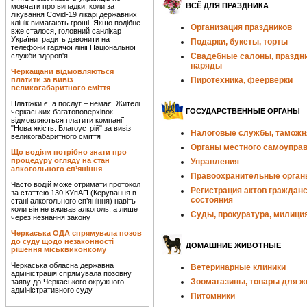
ВСЁ ДЛЯ ПРАЗДНИКА
мовчати про випадки, коли за
лікування Covid-19 лікарі державних
клінік вимагають гроші. Якщо подібне
Организация праздников
вже сталося, головний санлікар
України радить дзвонити на
Подарки, букеты, торты
телефони гарячої лінії Національної
служби здоров'я
Свадебные салоны, праздн
наряды
Черкащани відмовляються
платити за вивіз
Пиротехника, феерверки
великогабаритного сміття
Платіжки є, а послуг – немає. Жителі
ГОСУДАРСТВЕННЫЕ ОРГАНЫ
черкаських багатоповерхівок
відмовляються платити компанії
"Нова якість. Благоустрій" за вивіз
Налоговые службы, таможн
великогабаритного сміття
Органы местного самоупра
Що водіям потрібно знати про
процедуру огляду на стан
Управления
алкогольного сп’яніння
Правоохранительные орган
Часто водій може отримати протокол
Регистрация актов гражданс
за статтею 130 КУпАП (Керування в
состояния
стані алкогольного сп’яніння) навіть
коли він не вживав алкоголь, а лише
Суды, прокуратура, милици
через незнання закону
Черкаська ОДА спрямувала позов
до суду щодо незаконності
ДОМАШНИЕ ЖИВОТНЫЕ
рішення міськвиконкому
Черкаська обласна державна
Ветеринарные клиники
адміністрація спрямувала позовну
Зоомагазины, товары для 
заяву до Черкаського окружного
адміністративного суду
Питомники