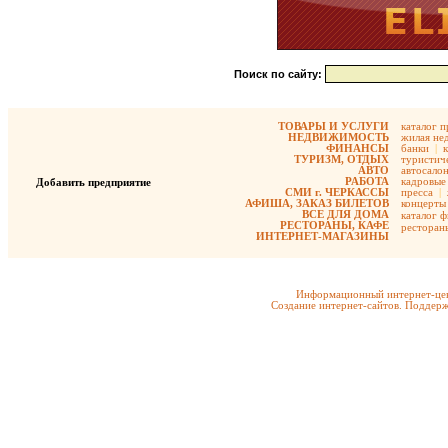
Поиск по сайту:
ТОВАРЫ И УСЛУГИ
каталог 
НЕДВИЖИМОСТЬ
жилая не
ФИНАНСЫ
банки
|
ТУРИЗМ, ОТДЫХ
туристиче
АВТО
автосало
РАБОТА
кадровые 
Добавить предприятие
СМИ г. ЧЕРКАССЫ
пресса
|
АФИША, ЗАКАЗ БИЛЕТОВ
концерты
ВСЕ ДЛЯ ДОМА
каталог 
РЕСТОРАНЫ, КАФЕ
ресторан
ИНТЕРНЕТ-МАГАЗИНЫ
Информационный интернет-цен
Создание интернет-сайтов. Поддерж