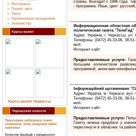
страны. Выходит с 1996 года. Тира
Рестораны
- программа. Язык, цвет: русский
Прокат авто
Такси
Организация праздников
Знакомства
Информационная областная об
политическая газета "ТелеГид"
Курсы валют
Адрес: Украина, г. Черкассы, ул. 
Телефоны: (0472) 45-33-06, 38-51-
моб.
Интернет-сайт:
Предоставляемые услуги:
Газе
большим количеством развлек
программой, анонсами кинофиль
Інформаційний щотижневик "Сі
Адрес: Україна, м. Черкаси, вул. 
Телефоны: (0472) 45-33-06, 38-51-
Курсы валют Черкассы
моб.
Интернет-сайт:
Черкасские новости
Предоставляемые услуги:
Попул
Прихована небезпека: вчені
Газету можна придбати у кожному
пояснили, чому шкідливі чайні
переглянути в обласних та районн
пакетики
Колектив фахівців з канадського