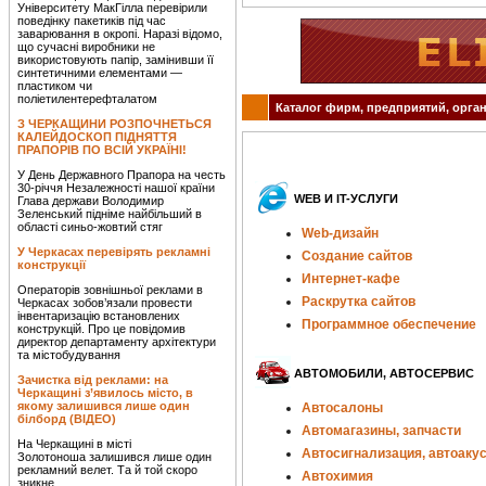
Університету МакГілла перевірили
поведінку пакетиків під час
заварювання в окропі. Наразі відомо,
що сучасні виробники не
використовують папір, замінивши її
синтетичними елементами —
пластиком чи
поліетилентерефталатом
Каталог фирм, предприятий, орган
З ЧЕРКАЩИНИ РОЗПОЧНЕТЬСЯ
КАЛЕЙДОСКОП ПІДНЯТТЯ
ПРАПОРІВ ПО ВСІЙ УКРАЇНІ!
У День Державного Прапора на честь
30-річчя Незалежності нашої країни
WEB И IT-УСЛУГИ
Глава держави Володимир
Зеленський підніме найбільший в
області синьо-жовтий стяг
Web-дизайн
У Черкасах перевірять рекламні
Создание сайтов
конструкції
Интернет-кафе
Операторів зовнішньої реклами в
Раскрутка сайтов
Черкасах зобов’язали провести
інвентаризацію встановлених
Программное обеспечение
конструкцій. Про це повідомив
директор департаменту архітектури
та містобудування
АВТОМОБИЛИ, АВТОСЕРВИС
Зачистка від реклами: на
Черкащині з’явилось місто, в
якому залишився лише один
Автосалоны
білборд (ВІДЕО)
Автомагазины, запчасти
На Черкащині в місті
Автосигнализация, автоаку
Золотоноша залишився лише один
рекламний велет. Та й той скоро
Автохимия
зникне