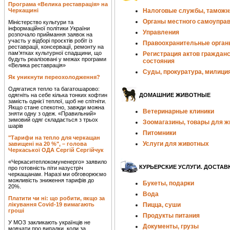
Програма «Велика реставрація» на
Черкащині
Налоговые службы, таможн
Органы местного самоупра
Міністерство культури та
інформаційної політики України
Управления
розпочало приймання заявок на
участь у відборі проєктів робіт із
Правоохранительные орган
реставрації, консервації, ремонту на
пам’ятках культурної спадщини, що
Регистрация актов гражданс
будуть реалізовані у межах програми
состояния
«Велика реставрація»
Суды, прокуратура, милици
Як уникнути переохолодження?
Одягатися тепло та багатошарово:
одягніть на себе кілька тонких кофтин
ДОМАШНИЕ ЖИВОТНЫЕ
замість однієї теплої, щоб не спітніти.
Якщо стане спекотно, завжди можна
Ветеринарные клиники
зняти одну з одеж. «Правильний»
зимовий одяг складається з трьох
Зоомагазины, товары для 
шарів
Питомники
"Тарифи на тепло для черкащан
Услуги для животных
завищені на 20 %", – голова
Черкаської ОДА Сергій Сергійчук
«Черкаситеплокомуненерго» заявило
КУРЬЕРСКИЕ УСЛУГИ. ДОСТАВ
про готовність піти назустріч
черкащанам. Наразі ми обговорюємо
можливість зниження тарифів до
Букеты, подарки
20%.
Вода
Платити чи ні: що робити, якщо за
лікування Covid-19 вимагають
Пицца, суши
гроші
Продукты питания
У МОЗ закликають українців не
Документы, грузы
мовчати про випадки, коли за