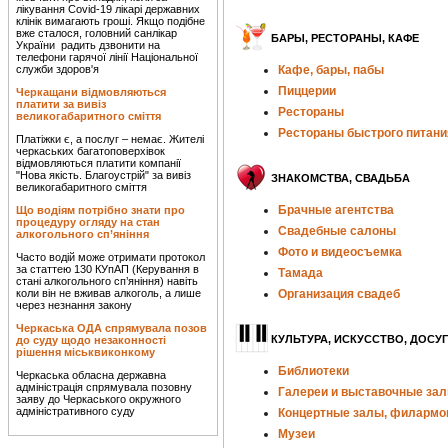
лікування Covid-19 лікарі державних
клінік вимагають гроші. Якщо подібне
вже сталося, головний санлікар
БАРЫ, РЕСТОРАНЫ, КАФЕ
України радить дзвонити на
телефони гарячої лінії Національної
служби здоров'я
Кафе, бары, пабы
Пиццерии
Черкащани відмовляються
платити за вивіз
Рестораны
великогабаритного сміття
Рестораны быстрого питани
Платіжки є, а послуг – немає. Жителі
черкаських багатоповерхівок
відмовляються платити компанії
"Нова якість. Благоустрій" за вивіз
ЗНАКОМСТВА, СВАДЬБА
великогабаритного сміття
Брачные агентства
Що водіям потрібно знати про
процедуру огляду на стан
Свадебные салоны
алкогольного сп’яніння
Фото и видеосъемка
Часто водій може отримати протокол
за статтею 130 КУпАП (Керування в
Тамада
стані алкогольного сп’яніння) навіть
коли він не вживав алкоголь, а лише
Организация свадеб
через незнання закону
Черкаська ОДА спрямувала позов
КУЛЬТУРА, ИСКУССТВО, ДОСУГ
до суду щодо незаконності
рішення міськвиконкому
Библиотеки
Черкаська обласна державна
адміністрація спрямувала позовну
Галереи и выставочные за
заяву до Черкаського окружного
адміністративного суду
Концертные залы, филармо
Музеи