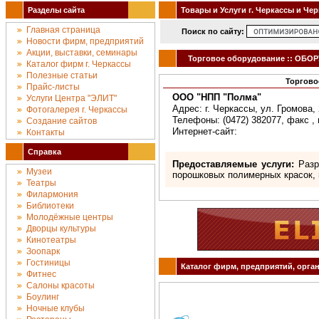
Разделы сайта
Товары и Услуги г. Черкассы и Че
Главная страница
Поиск по сайту:
Новости фирм, предприятий
Акции, выставки, семинары
Торговое оборудование :: ОБОРУ
Каталог фирм г. Черкассы
Полезные статьи
Торгово
Прайс-листы
ООО "НПП "Полма"
Услуги Центра "ЭЛИТ"
Адрес: г. Черкассы, ул. Громова, 2
Фотогалерея г. Черкассы
Телефоны: (0472) 382077, факс , 
Создание сайтов
Интернет-сайт:
Контакты
Справка
Предоставляемые услуги:
Разра
Музеи
порошковых полимерных красок, 
Театры
Филармония
Библиотеки
Молодёжные центры
Дворцы культуры
Кинотеатры
Зоопарк
Гостиницы
Каталог фирм, предприятий, орган
Фитнес
Салоны красоты
Боулинг
Ночные клубы