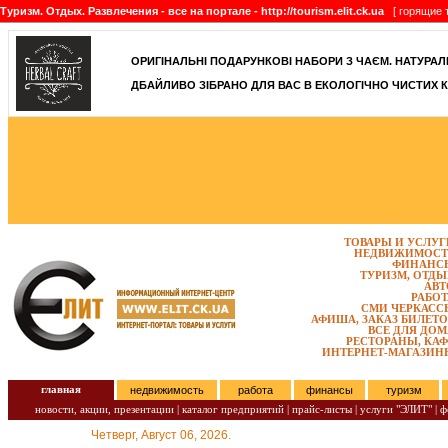
Туризм. Отдых. Развлечения - все на портале - http://tourism.elit.ck.ua
[ горящие т
ОРИГІНАЛЬНІ ПОДАРУНКОВІ НАБОРИ З ЧАЄМ. НАТУРАЛЬН
ДБАЙЛИВО ЗІБРАНО ДЛЯ ВАС В ЕКОЛОГІЧНО ЧИСТИХ К
ТОВАРЫ И УСЛУГ
НЕДВИЖИМОСТ
ФИНАНС
ТУРИЗМ, ОТДЫ
АВТ
РАБОТ
СМИ ЧЕРКАСС
АФИША, ЗАКАЗ БИЛЕТО
ВСЕ ДЛЯ ДОМ
РЕСТОРАНЫ, КАФ
ИНТЕРНЕТ-МАГАЗИН
главная
недвижимость
работа
финансы
туризм
новости, акции, презентации
|
каталог предприятий
|
прайс-листы
|
услуги "ЭЛИТ"
|
ф
Четверг, Август 06, 2026.