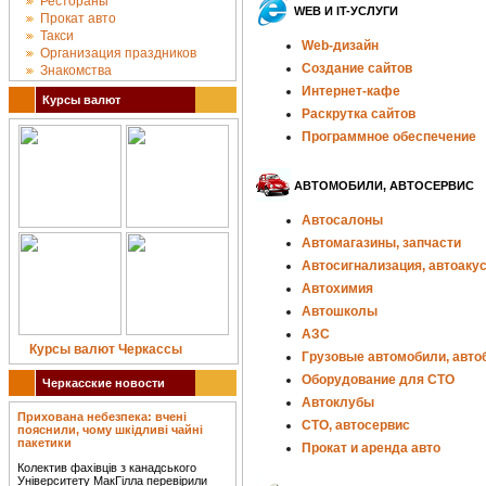
Рестораны
WEB И IT-УСЛУГИ
Прокат авто
Такси
Web-дизайн
Организация праздников
Создание сайтов
Знакомства
Интернет-кафе
Курсы валют
Раскрутка сайтов
Программное обеспечение
АВТОМОБИЛИ, АВТОСЕРВИС
Автосалоны
Автомагазины, запчасти
Автосигнализация, автоаку
Автохимия
Автошколы
АЗС
Курсы валют Черкассы
Грузовые автомобили, авто
Оборудование для СТО
Черкасские новости
Автоклубы
Прихована небезпека: вчені
СТО, автосервис
пояснили, чому шкідливі чайні
пакетики
Прокат и аренда авто
Колектив фахівців з канадського
Університету МакГілла перевірили