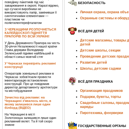
поведінку пакетиків під час
БЕЗОПАСНОСТЬ
заварювання в окропі. Наразі відомо,
що сучасні виробники не
Личная охрана, охрана объе
використовують папір, замінивши її
синтетичними елементами —
Охранные системы и обору
пластиком чи
поліетилентерефталатом
З ЧЕРКАЩИНИ РОЗПОЧНЕТЬСЯ
ВСЁ ДЛЯ ДЕТЕЙ
КАЛЕЙДОСКОП ПІДНЯТТЯ
ПРАПОРІВ ПО ВСІЙ УКРАЇНІ!
Детские магазины, товары 
У День Державного Прапора на честь
детей
30-річчя Незалежності нашої країни
Глава держави Володимир
Детские школы, секции
Зеленський підніме найбільший в
Проведение детских праздн
області синьо-жовтий стяг
Развитие детей
У Черкасах перевірять рекламні
конструкції
Школы, детские садики
Операторів зовнішньої реклами в
Черкасах зобов’язали провести
інвентаризацію встановлених
ВСЁ ДЛЯ ПРАЗДНИКА
конструкцій. Про це повідомив
директор департаменту архітектури
Организация праздников
та містобудування
Подарки, букеты, торты
Зачистка від реклами: на
Черкащині з’явилось місто, в
Свадебные салоны, праздн
якому залишився лише один
наряды
білборд (ВІДЕО)
Пиротехника, феерверки
На Черкащині в місті
Золотоноша залишився лише один
рекламний велет. Та й той скоро
зникне
ГОСУДАРСТВЕННЫЕ ОРГАНЫ