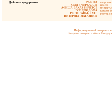
РАБОТА
кадровые 
Добавить предприятие
СМИ г. ЧЕРКАССЫ
пресса
|
АФИША, ЗАКАЗ БИЛЕТОВ
концерты
ВСЕ ДЛЯ ДОМА
каталог 
РЕСТОРАНЫ, КАФЕ
ресторан
ИНТЕРНЕТ-МАГАЗИНЫ
Информационный интернет-цен
Создание интернет-сайтов. Поддерж