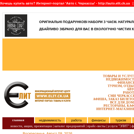
Хочешь купить авто? Интернет-портал 'Авто г. Черкассы' - http://auto.elit.ck.ua
[ 
]
ОРИГІНАЛЬНІ ПОДАРУНКОВІ НАБОРИ З ЧАЄМ. НАТУРАЛЬН
ДБАЙЛИВО ЗІБРАНО ДЛЯ ВАС В ЕКОЛОГІЧНО ЧИСТИХ К
ТОВАРЫ И УСЛУГ
НЕДВИЖИМОСТ
ФИНАНС
ТУРИЗМ, ОТДЫ
АВТ
РАБОТ
СМИ ЧЕРКАСС
АФИША, ЗАКАЗ БИЛЕТО
ВСЕ ДЛЯ ДОМ
РЕСТОРАНЫ, КАФ
ИНТЕРНЕТ-МАГАЗИН
главная
недвижимость
работа
финансы
туризм
новости, акции, презентации
|
каталог предприятий
|
прайс-листы
|
услуги "ЭЛИТ"
|
ф
Воскресенье, Август 09, 2026.