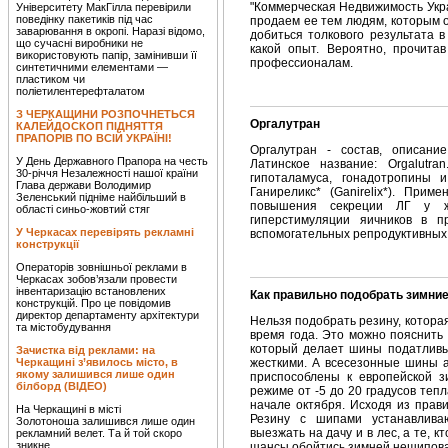
"Коммерческая Недвижимость Украи
Університету МакГілла перевірили
поведінку пакетиків під час
продаем ее тем людям, которым о
заварювання в окропі. Наразі відомо,
добиться толкового результата в
що сучасні виробники не
какой опыт. Вероятно, прочита
використовують папір, замінивши її
профессионалам.
синтетичними елементами —
пластиком чи
поліетилентерефталатом
З ЧЕРКАЩИНИ РОЗПОЧНЕТЬСЯ
Оргалутран
КАЛЕЙДОСКОП ПІДНЯТТЯ
ПРАПОРІВ ПО ВСІЙ УКРАЇНІ!
Оргалутран - состав, описани
У День Державного Прапора на честь
Латинское название: Orgalutra
30-річчя Незалежності нашої країни
гипоталамуса, гонадотропины 
Глава держави Володимир
Ганиреликс* (Ganirelix*). Прим
Зеленський підніме найбільший в
повышения секреции ЛГ у же
області синьо-жовтий стяг
гиперстимуляции яичников в п
У Черкасах перевірять рекламні
вспомогательных репродуктивных 
конструкції
Операторів зовнішньої реклами в
Черкасах зобов’язали провести
інвентаризацію встановлених
Как правильно подобрать зимни
конструкцій. Про це повідомив
директор департаменту архітектури
Нельзя подобрать резину, которая
та містобудування
время года. Это можно пояснить
который делает шины податливы
Зачистка від реклами: на
Черкащині з’явилось місто, в
жесткими. А всесезонные шины 
якому залишився лише один
приспособлены к европейской з
білборд (ВІДЕО)
режиме от -5 до 20 градусов теп
начале октября. Исходя из прав
На Черкащині в місті
Резину с шипами устанавлив
Золотоноша залишився лише один
выезжать на дачу и в лес, а те, 
рекламний велет. Та й той скоро
зникне
шансы обойтись зимней нешипова