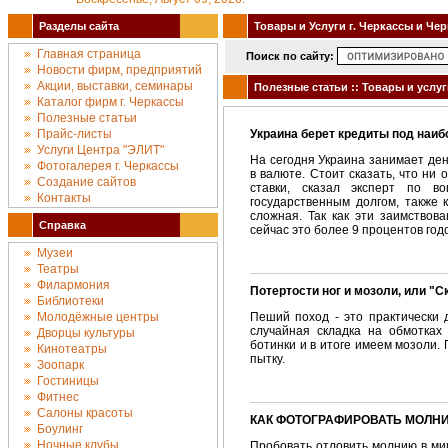
Разделы сайта
Товары и Услуги г. Черкассы и Че
Главная страница
Поиск по сайту:
Новости фирм, предприятий
Акции, выставки, семинары
Полезные статьи :: Товары и услуг
Каталог фирм г. Черкассы
Полезные статьи
Прайс-листы
Украина берет кредиты под наиб
Услуги Центра "ЭЛИТ"
На сегодня Украина занимает де
Фотогалерея г. Черкассы
в валюте. Стоит сказать, что ни
Создание сайтов
ставки, сказал эксперт по в
Контакты
государственным долгом, также 
сложная. Так как эти заимствов
Справка
сейчас это более 9 процентов годо
Музеи
Театры
Филармония
Потертости ног и мозоли, или "
Библиотеки
Молодёжные центры
Пеший поход - это практически 
случайная складка на обмотках
Дворцы культуры
ботинки и в итоге имеем мозоли
Кинотеатры
пытку.
Зоопарк
Гостиницы
Фитнес
Салоны красоты
КАК ФОТОГРАФИРОВАТЬ МОЛН
Боулинг
Ночные клубы
Пробовать отловить молнию в миг,