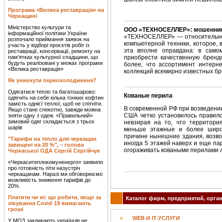
Програма «Велика реставрація» на
Черкащині
Міністерство культури та
ООО «ТЕХНОСЕЛЛЕР»: мошенники
інформаційної політики України
«ТЕХНОСЕЛЛЕР» — относительно 
розпочало приймання заявок на
компьютерной техники, которое,
участь у відборі проєктів робіт із
эта вполне оправдана: в самом
реставрації, консервації, ремонту на
пам’ятках культурної спадщини, що
приобрести качественную бренд
будуть реалізовані у межах програми
более, что ассортимент интерн
«Велика реставрація»
коллекций всемирно известных бр
Як уникнути переохолодження?
Одягатися тепло та багатошарово:
Кованые перила
одягніть на себе кілька тонких кофтин
замість однієї теплої, щоб не спітніти.
В современной РФ при возведении
Якщо стане спекотно, завжди можна
США четко установилось правило
зняти одну з одеж. «Правильний»
зимовий одяг складається з трьох
невзирая на то, что территори
шарів
меньше этажные и более широ
причине нынешние здания, возво
"Тарифи на тепло для черкащан
иногда 5 этажей наверх и еще па
завищені на 20 %", – голова
огораживать коваными перилами 
Черкаської ОДА Сергій Сергійчук
«Черкаситеплокомуненерго» заявило
про готовність піти назустріч
черкащанам. Наразі ми обговорюємо
можливість зниження тарифів до
20%.
Платити чи ні: що робити, якщо за
Каталог фирм, предприятий, орган
лікування Covid-19 вимагають
гроші
WEB И IT-УСЛУГИ
У МОЗ закликають українців не