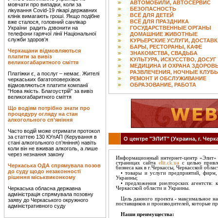
АВТОМОБИЛИ, АВТОСЕРВИС
мовчати про випадки, коли за
БЕЗОПАСНОСТЬ
лікування Covid-19 лікарі державних
ВСЁ ДЛЯ ДЕТЕЙ
клінік вимагають гроші. Якщо подібне
ВСЁ ДЛЯ ПРАЗДНИКА
вже сталося, головний санлікар
України радить дзвонити на
ГОСУДАРСТВЕННЫЕ ОРГАНЫ
телефони гарячої лінії Національної
ДОМАШНИЕ ЖИВОТНЫЕ
служби здоров'я
КУРЬЕРСКИЕ УСЛУГИ, ДОСТАВ
БАРЫ, РЕСТОРАНЫ, КАФЕ
Черкащани відмовляються
ЗНАКОМСТВА, СВАДЬБА
платити за вивіз
КУЛЬТУРА, ИСКУССТВО, ДОСУГ
великогабаритного сміття
МЕДИЦИНА И ОХРАНА ЗДОРОВ
РАЗВЛЕЧЕНИЯ, НОЧНЫЕ КЛУБ
Платіжки є, а послуг – немає. Жителі
РЕМОНТ И ОБСЛУЖИВАНИЕ
черкаських багатоповерхівок
ОБРАЗОВАНИЕ, РАБОТА
відмовляються платити компанії
"Нова якість. Благоустрій" за вивіз
великогабаритного сміття
Що водіям потрібно знати про
процедуру огляду на стан
алкогольного сп’яніння
Часто водій може отримати протокол
за статтею 130 КУпАП (Керування в
О центре "ЭЛИТ" (Украина, г. Черк
стані алкогольного сп’яніння) навіть
коли він не вживав алкоголь, а лише
через незнання закону
Информационный интернет-центр «Элит» (
страницах сайта
elit.ck.ua
с целью привл
Черкаська ОДА спрямувала позов
бизнеса как в г.Черкассы, Черкасской облас
до суду щодо незаконності
• товары и услуги предприятий, фирм,
рішення міськвиконкому
Украины;
• предложения риелторских агентств: 
Черкаська обласна державна
Черкасской области и Украины.
адміністрація спрямувала позовну
Цель данного проекта - максимальное н
заяву до Черкаського окружного
поставщиков и производителей, которые пр
адміністративного суду
Наши преимущества: