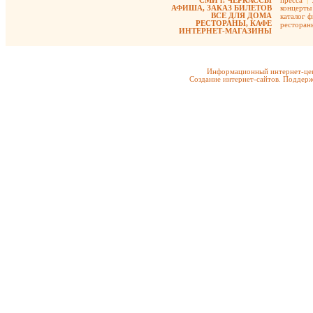
СМИ г. ЧЕРКАССЫ
пресса
|
АФИША, ЗАКАЗ БИЛЕТОВ
концерты
ВСЕ ДЛЯ ДОМА
каталог 
РЕСТОРАНЫ, КАФЕ
ресторан
ИНТЕРНЕТ-МАГАЗИНЫ
Информационный интернет-цен
Создание интернет-сайтов. Поддерж