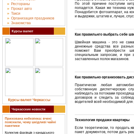
По этой причине поступим хит
Рестораны
попадется. Какая же техника ну
Прокат авто
Понадобится фотоаппарат, на ко
Такси
и выдержки, штатив и, лучше, спус
Организация праздников
Знакомства
Курсы валют
Как правильнго выбрать себе ш
Швейная машина - это не сама
денежные средства все разны
поможет Вам преобрести шв
специальным запросам, и при э
заставленных полок магазинов.
Как правильно организовать ди
Практически любая автомоби
собственную диспетчерскую слу
наблюдать за потоками проходящи
договоров и следить за соблюд
Курсы валют Черкассы
водителей всей необходимой для
Черкасские новости
Прихована небезпека: вчені
Технология продажи квартиры
пояснили, чому шкідливі чайні
пакетики
Если теоретически, то продать к
пакет документов, потом дать рек
Колектив фахівців з канадського