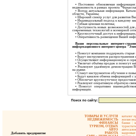
• Постоянно обновляемая информация:
недвижимость в рамках проекта "Черкасск
• Всегда актуальная информация. Катал
области, Украины;
• Широкий спектр услуг для развития В
• Индивидуальный подход к каждому зак
• Гибкая ценовая политика;
• Доступность новых возможностей для
современных технологий и всемирной сети
• Круглосуточный доступ к информации;
• Оперативность размещения Вашей инф
Ваши персональные интернет-стран
информационного интернет-центра "Элит
• Помогут компании поддержать старые и
• Будут инструментом распространения 
• Осуществляют информационную и серв
• Увеличат объёмы продаж и помогут на
• Реализуют удалённую демонстрацию Ва
на рынке.
• Станут инструментом обучения и повы
• Будут каналом обмена информацией с 
• Обеспечат круглосуточное предоставле
• Реализуют оперативную обратную связь
• Помогут оперативно взаимодейство
информации.
Поиск по сайту:
ТОВАРЫ И УСЛУГИ
каталог 
НЕДВИЖИМОСТЬ
жилая не
ФИНАНСЫ
банки
|
ТУРИЗМ, ОТДЫХ
туристиче
АВТО
автосало
РАБОТА
кадровые 
Добавить предприятие