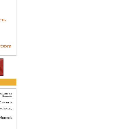
СТЬ
УСЛУГИ
мации на
я Вашего
бласти и
еркассы,
бителей;