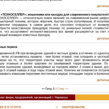
детальні
 «ТЕХНОСЕЛЛЕР»: мошенники или находка для современного покупателя
ХНОСЕЛЛЕР» — относительно новое явление на современном рынке цифро
ьютерной техники, которое, впрочем, быстро стало популярным. И популяр
 вполне оправдана: в самом деле, кто способен отказаться от возмож
брести качественную брендовую технику по уникально низкой стоимости
е, что ассортимент интернет-магазина все время расширяется за счет 
екций всемирно известных брендов.
детальні
аные перила
временной РФ при возведении зданий и частных домов, в отличие от одноэт
четко установилось правило - чем более этажей, тем солиднее и частный
ирая на то, что территория участка чаще всего дает возможность возв
ьше этажные и более широкие по занимаемой территории здания. По
ине нынешние здания, возводимые за городом, имеют 2 этажа и выше, дос
да 5 этажей наверх и еще пары этажей вниз. Конечно же появляется потреб
аживать коваными перилами лестничные марши, площадки террас и балконов
детальні
<< Пред.
1
2
След. >>
алог фирм, предприятий, организаций г. Черкассы
EB И IT-УСЛУГИ
ОБОРУДОВАНИЕ