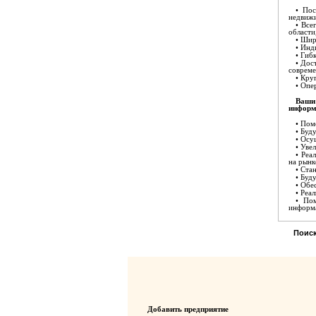
• Пос
недвижи
• Все
области
• Шир
• Инд
• Гиб
• Дос
совреме
• Кру
• Опе
Ваши
информ
• Пом
• Буд
• Осу
• Уве
• Реа
на рынк
• Ста
• Буд
• Обе
• Реа
• По
информ
Поиск
Добавить предприятие