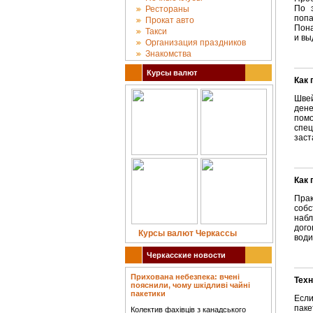
По 
Рестораны
попа
Прокат авто
Пона
Такси
и вы
Организация праздников
Знакомства
Курсы валют
Как
Шве
ден
пом
спец
заст
Как 
Пра
соб
набл
дого
Курсы валют Черкассы
води
Черкасские новости
Прихована небезпека: вчені
Тех
пояснили, чому шкідливі чайні
пакетики
Если
паке
Колектив фахівців з канадського