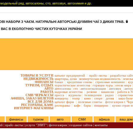
модельный ряд, автосалоны, сто, автозвук, автохимия и др.
ВІ НАБОРИ З ЧАЄМ. НАТУРАЛЬНІ АВТОРСЬКІ ДУХМЯНІ ЧАЇ З ДИКИХ ТРАВ. 🍵
 ВАС В ЕКОЛОГІЧНО ЧИСТИХ КУТОЧКАХ УКРАЇНИ
ТОВАРЫ И УСЛУГИ
каталог предприятий
|
прайс-листы
|
разработка сай
НЕДВИЖИМОСТЬ
квартиры,
дома
|
коммерческая недвижимость
|
земель
ФИНАНСЫ
банки
|
кредитные союзы
|
страховые компании
|
кур
ТУРИЗМ, ОТДЫХ
туристические агентства
|
горящие туры
|
отели мира
|
АВТО
автосалоны
|
сто
|
автосигнализация
|
автозвук
|
автох
РАБОТА
кадровые агентства
|
резюме
|
вакансии
|
работа в У
СМИ ЧЕРКАССЫ
пресса
|
журналы
|
телевидение
|
радио
|
справочни
АФИША, ЗАКАЗ БИЛЕТОВ
концерты
|
театр
|
кино
|
спорт
|
детям
|
заказ биле
ВСЕ ДЛЯ ДОМА
каталог фирм
|
полезные советы
|
фотогалерея г. Чер
РЕСТОРАНЫ, КАФЕ
рестораны
|
кафе
|
бары
|
пиццерии
|
кухни стран м
ИНТЕРНЕТ-МАГАЗИНЫ
финансы
туризм
авто
СМИ
афиша
ваш дом
ий
|
прайс-листы
|
услуги "ЭЛИТ"
|
фотогалерея
|
создание сайтов
|
контакты