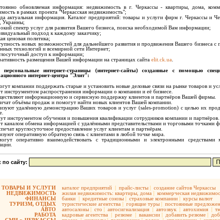
тоянно обновляемая информация: недвижимость в г. Черкассы - квартиры, дома, комм
мость в рамках проекта "Черкасская недвижимость";
гда актуальная информация. Каталог предприятий: товары и услуги фирм г. Черкассы и Че
, Украины;
окий спектр услуг для развития Вашего бизнеса, поиска необходимой Вам информации;
ивидуальный подход к каждому заказчику;
кая ценовая политика;
тупность новых возможностей для дальнейшего развития и продвижения Вашего бизнеса с
нных технологий и всемирной сети Интернет;
глосуточный доступ к информации;
ративность размещения Вашей информации на страницах сайта
elit.ck.ua
.
 персональные интернет-страницы (интернет-сайты) созданные с помощью специ
ационного интернет-центра "Элит":
огут компании поддержать старые и установить новые деловые связи на рынке товаров и усл
ут инструментом распространения информации о компании и её бизнесе.
ществляют информационную и сервисную поддержку клиентов и партнёров Вашей фирмы.
личат объёмы продаж и помогут найти новых клиентов Вашей компании.
лизуют удалённую демонстрацию Ваших товаров и услуг (sales-promotion) с целью их про
е.
нут инструментом обучения и повышения квалификации сотрудников компании и партнёров.
ут каналом обмена информацией с удалёнными представительствами и торговыми точками 
спечат круглосуточное предоставление услуг клиентам и партнёрам.
лизуют оперативную обратную связь с клиентами в любой точке мира.
могут оперативно взаимодействовать с традиционными и электронными средствами 
ации.
 по сайту:
ТОВАРЫ И УСЛУГИ
каталог предприятий
|
прайс-листы
|
создание сайтов Черкассы
НЕДВИЖИМОСТЬ
жилая недвижимость:
квартиры,
дома
|
коммерческая недвижимос
ФИНАНСЫ
банки
|
кредитные союзы
|
страховые компании
|
курсы валют
ТУРИЗМ, ОТДЫХ
туристические агентства
|
горящие туры
|
постоянные предложе
АВТО
автосалоны
|
сто
|
автосигнализация
|
автозвук
|
автохимия
|
т
РАБОТА
кадровые агентства
|
резюме
|
вакансии
|
добавить резюме
|
доб