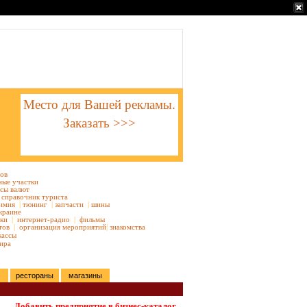
Место для Вашей рекламы.
Заказать >>>
тов
ные участки
сы валют
справочник туриста
имия
|
тюнинг
|
запчасти
|
шины
краине
ки
|
интернет-радио
|
фильмы
тов
|
организация мероприятий
|
знакомства
кассы
ира
рестораны
магазины
Добавить предприятие в бизнес-каталог