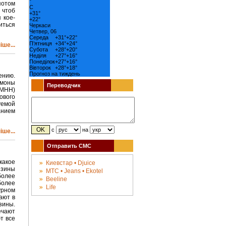
°
потом
C
 чтоб
+
31°
 кое-
+
22°
иться
Черкаси
Четвер, 06
Середа
+
31°
+
22°
П’ятниця
+
34°
+
24°
ше...
Субота
+
28°
+
20°
Неділя
+
27°
+
16°
Понеділок
+
27°
+
16°
Вівторок
+
28°
+
18°
Прогноз на тиждень
ению.
рмоны
Переводчик
(МНН)
ового
емой
анием
с
на
ше...
Отправить СМС
какое
Киевстар • Djuice
езины
МТС • Jeans • Ekotel
более
Beeline
более
Life
урном
ают в
зины.
ечают
т все