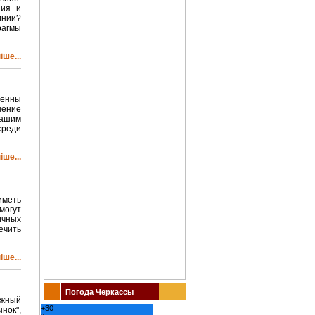
ния и
лнии?
рагмы
ше...
женны
шение
ашим
среди
ше...
иметь
могут
ичных
ечить
ше...
Погода Черкассы
ужный
+
30
нок",