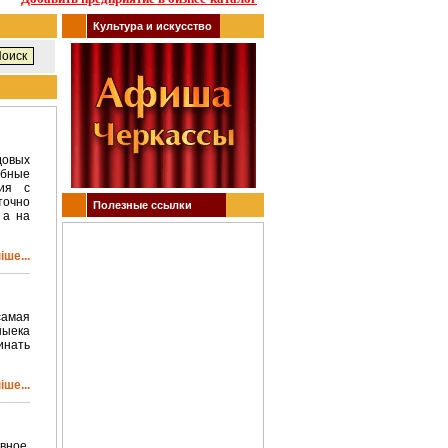
Культура и искусство
довых
обные
ция с
точно
Полезные ссылки
 а на
ше...
самая
ныека
инать
ше...
вное.