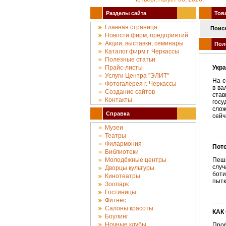
Разделы сайта
Това
Главная страница
Поиск
Новости фирм, предприятий
Акции, выставки, семинары
Пол
Каталог фирм г. Черкассы
Полезные статьи
Прайс-листы
Укра
Услуги Центра "ЭЛИТ"
На с
Фотогалерея г. Черкассы
в ва
Создание сайтов
ста
Контакты
госу
слож
Справка
сейч
Музеи
Театры
Филармония
Поте
Библиотеки
Молодёжные центры
Пеши
случ
Дворцы культуры
боти
Кинотеатры
пытк
Зоопарк
Гостиницы
Фитнес
Салоны красоты
КАК
Боулинг
Ночные клубы
Проб