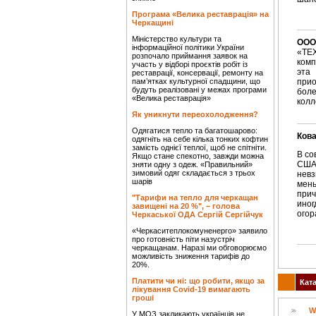
Програма «Велика реставрація» на
Черкащині
Міністерство культури та
ООО
інформаційної політики України
«ТЕ
розпочало приймання заявок на
комп
участь у відборі проєктів робіт із
эта
реставрації, консервації, ремонту на
пам’ятках культурної спадщини, що
прио
будуть реалізовані у межах програми
боле
«Велика реставрація»
колл
Як уникнути переохолодження?
Одягатися тепло та багатошарово:
Ков
одягніть на себе кілька тонких кофтин
замість однієї теплої, щоб не спітніти.
В со
Якщо стане спекотно, завжди можна
США 
зняти одну з одеж. «Правильний»
зимовий одяг складається з трьох
невз
шарів
мен
прич
"Тарифи на тепло для черкащан
иног
завищені на 20 %", – голова
огор
Черкаської ОДА Сергій Сергійчук
«Черкаситеплокомуненерго» заявило
про готовність піти назустріч
черкащанам. Наразі ми обговорюємо
можливість зниження тарифів до
20%.
Платити чи ні: що робити, якщо за
Кат
лікування Covid-19 вимагають
гроші
W
У МОЗ закликають українців не