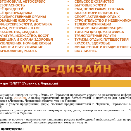
ВТОМОБИЛИ, АВТОСЕРВИС
СЕЛЬСКОЕ ХОЗЯЙСТВО
ЕЗОПАСНОСТЬ
БЫТОВЫЕ УСЛУГИ
СЁ ДЛЯ ДЕТЕЙ
СМИ, ПОЛИГРАФИЯ, РЕКЛАМА
СЁ ДЛЯ ПРАЗДНИКА
БЛАГОТВОРИТЕЛЬНОСТЬ
ОСУДАРСТВЕННЫЕ ОРГАНЫ
СПОРТ, АКТИВНЫЙ ОТДЫХ
ОМАШНИЕ ЖИВОТНЫЕ
СТРОИТЕЛЬСТВО И НЕДВИЖИМО
УРЬЕРСКИЕ УСЛУГИ, ДОСТАВКА
ТЕЛЕКОММУНИКАЦИИ
АРЫ, РЕСТОРАНЫ, КАФЕ
СПРАВОЧНАЯ ИНФОРМАЦИЯ
НАКОМСТВА, СВАДЬБА
ТОВАРЫ ДЛЯ ДОМА И ОФИСА
УЛЬТУРА, ИСКУССТВО, ДОСУГ
ТРАНСПОРТНЫЕ УСЛУГИ
ЕДИЦИНА И ОХРАНА ЗДОРОВЬЯ
ТУРИЗМ, ОТДЫХ, ПУТЕШЕСТВИЯ
АЗВЛЕЧЕНИЯ, НОЧНЫЕ КЛУБЫ
КРАСОТА, ЗДОРОВЬЕ
ЕМОНТ И ОБСЛУЖИВАНИЕ
ФИНАНСОВЫЕ И ЮРИДИЧЕСКИЕ 
БРАЗОВАНИЕ, РАБОТА
ШОУ-БИЗНЕС
ентре "ЭЛИТ" (Украина, г. Черкассы)
ционный интернет-центр «Элит» (г. Черкассы) предлагает услуги по размещению инфор
цах сайта
elit.ck.ua
с целью привлечения новых потребителей и партнёров для развити
 как в г.Черкассы, Черкасской области, так и в Украине:
ары и услуги предприятий, фирм, частных предпринимателей г. Черкассы, Черкасской о
ы;
дложения риелторских агентств: квартиры, дома, дачи, коммерческая недвижимость г. Ч
кой области и Украины.
данного проекта - максимальное наполнение ресурса необходимой информацией: для потре
иков и производителей, которые предлагают товары и услуги.
 преимущества: