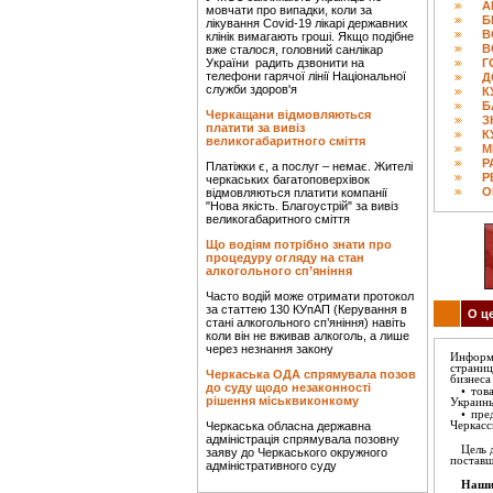
А
мовчати про випадки, коли за
Б
лікування Covid-19 лікарі державних
В
клінік вимагають гроші. Якщо подібне
В
вже сталося, головний санлікар
України радить дзвонити на
Г
телефони гарячої лінії Національної
Д
служби здоров'я
К
Б
Черкащани відмовляються
З
платити за вивіз
К
великогабаритного сміття
М
Р
Платіжки є, а послуг – немає. Жителі
Р
черкаських багатоповерхівок
О
відмовляються платити компанії
"Нова якість. Благоустрій" за вивіз
великогабаритного сміття
Що водіям потрібно знати про
процедуру огляду на стан
алкогольного сп’яніння
Часто водій може отримати протокол
за статтею 130 КУпАП (Керування в
О ц
стані алкогольного сп’яніння) навіть
коли він не вживав алкоголь, а лише
через незнання закону
Информа
страни
Черкаська ОДА спрямувала позов
бизнеса
до суду щодо незаконності
• тов
рішення міськвиконкому
Украин
• пре
Черкаська обласна державна
Черкасс
адміністрація спрямувала позовну
Цель 
заяву до Черкаського окружного
поставщ
адміністративного суду
Наши