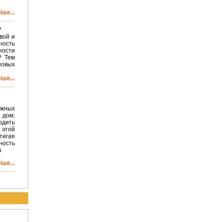
ше...
?
вой и
ность
ности
? Тем
новых
ше...
ажных
 дом,
одить
 этой
тигая
ность
.
ше...