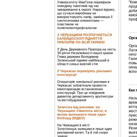
"Ком
Університету МакГілла перевірили
поведінку пакетиків під час
прод
заварювання в окропі. Наразі відомо,
доби
що сучасні виробники не
како
використовують папір, замінивши її
про
синтетичними елементами —
пластиком чи
поліетилентерефталатом
З ЧЕРКАЩИНИ РОЗПОЧНЕТЬСЯ
Орг
КАЛЕЙДОСКОП ПІДНЯТТЯ
ПРАПОРІВ ПО ВСІЙ УКРАЇНІ!
Орг
У День Державного Прапора на честь
Лати
30-річчя Незалежності нашої країни
гип
Глава держави Володимир
Гани
Зеленський підніме найбільший в
пов
області синьо-жовтий стяг
гип
У Черкасах перевірять рекламні
вспо
конструкції
Операторів зовнішньої реклами в
Черкасах зобов’язали провести
інвентаризацію встановлених
Как 
конструкцій. Про це повідомив
директор департаменту архітектури
Нель
та містобудування
врем
кото
Зачистка від реклами: на
Черкащині з’явилось місто, в
жест
якому залишився лише один
прис
білборд (ВІДЕО)
режи
нача
На Черкащині в місті
Рез
Золотоноша залишився лише один
выез
рекламний велет. Та й той скоро
зникне
шанс