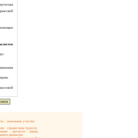
ерческая
ркасской
 помощью
алистов
уг.
движения
фирмы.
массовой
ть
|
земельные участки
ния
|
справочник туриста
юнинг
|
запчасти
|
шины
авить вакансию