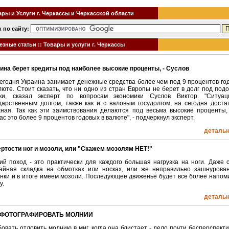
ры и Услуги г. Черкассы и Черкасской области
 по сайту:
езные статьи :: Товары и услуги г. Черкассы
ина берет кредиты под наиболее высокие проценты, - Суслов
егодня Украина занимает денежные средства более чем под 9 процентов го
люте. Стоит сказать, что ни одно из стран Европы не берет в долг под под
вки, сказал эксперт по вопросам экономики Суслов Виктор. "Ситуа
дарственным долгом, также как и с валовым госудолгом, на сегодня доста
ная. Так как эти заимствования делаются под весьма высокие проценты,
ас это более 9 процентов годовых в валюте", - подчеркнул эксперт.
детальні
ртости ног и мозоли, или "Скажем мозолям НЕТ!"
й поход - это практически для каждого большая нагрузка на ноги. Даже 
айная складка на обмотках или носках, или же неправильно зашнурова
нки и в итоге имеем мозоли. Последующее движенье будет все более напом
у.
детальні
 ФОТОГРАФИРОВАТЬ МОЛНИИ
овать отловить молнию в миг, когда она блистает - дело почти бесперспекти