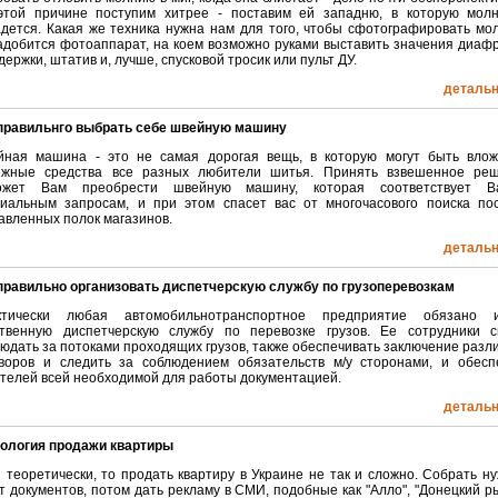
этой причине поступим хитрее - поставим ей западню, в которую мол
дется. Какая же техника нужна нам для того, чтобы сфотографировать мо
добится фотоаппарат, на коем возможно руками выставить значения диаф
держки, штатив и, лучше, спусковой тросик или пульт ДУ.
детальні
 правильнго выбрать себе швейную машину
йная машина - это не самая дорогая вещь, в которую могут быть вло
ежные средства все разных любители шитья. Принять взвешенное ре
ожет Вам преобрести швейную машину, которая соответствует В
иальным запросам, и при этом спасет вас от многочасового поиска по
авленных полок магазинов.
детальні
правильно организовать диспетчерскую службу по грузоперевозкам
ктически любая автомобильнотранспортное предприятие обязано 
ственную диспетчерскую службу по перевозке грузов. Ее сотрудники с
юдать за потоками проходящих грузов, также обеспечивать заключение разл
воров и следить за соблюдением обязательств м/у сторонами, и обесп
телей всей необходимой для работы документацией.
детальні
нология продажи квартиры
 теоретически, то продать квартиру в Украине не так и сложно. Собрать н
т документов, потом дать рекламу в СМИ, подобные как "Алло", "Донецкий ры