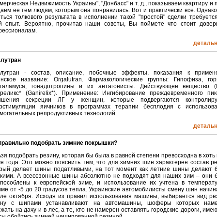
мерческая Недвижимость Украины", "Донбасс" и т. д., показываем квартиру и 
аем ее тем людям, которым она понравилась. Вот и практически все. Однако
ться толкового результата в исполнении такой "простой" сделки требуется
й опыт. Вероятно, прочитав наши советы, Вы поймете что стоит довер
фессионалам.
детальні
алутран
алутран - состав, описание, побочные эффекты, показания к примен
нское название: Orgalutran. Фармакологические группы: Гипофиза, го
оталамуса, гонадотропины и их антагонисты. Действующее вещество 
реликс* (Ganirelix*). Применение: Ингибирование преждевременного пик
ышения секреции ЛГ у женщин, которые подвергаются контролиру
ерстимуляции яичников в программах терапии бесплодия с использов
могательных репродуктивных технологий.
детальні
правильно подобрать зимние покрышки?
зя подобрать резину, которая бы была в равной степени превосходна в хоть 
я года. Это можно пояснить тем, что для зимних шин характерен состав р
рый делает шины податливыми, на тот момент как летние шины делают 
кими. А всесезонные шины абсолютно не подходят для наших зим – они 
пособлены к европейской зиме, и использование их учтена в температ
ме от -5 до 20 градусов тепла. Украинские автомобилисты смену шин начин
ле октября. Исходя из правил использования машины, выбирается вид ре
ину с шипами устанавливают на автомашины, шоферы которых нам
жать на дачу и в лес, а те, кто не намерен оставлять городские дороги, имею
ы обойтись зимней нешипованной резиной.