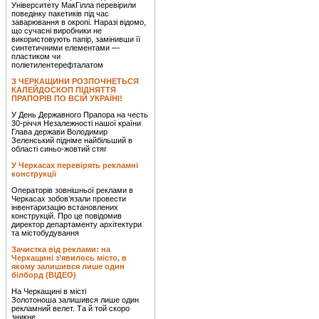
Університету МакГілла перевірили
поведінку пакетиків під час
заварювання в окропі. Наразі відомо,
що сучасні виробники не
використовують папір, замінивши її
синтетичними елементами —
пластиком чи
поліетилентерефталатом
З ЧЕРКАЩИНИ РОЗПОЧНЕТЬСЯ
КАЛЕЙДОСКОП ПІДНЯТТЯ
ПРАПОРІВ ПО ВСІЙ УКРАЇНІ!
У День Державного Прапора на честь
30-річчя Незалежності нашої країни
Глава держави Володимир
Зеленський підніме найбільший в
області синьо-жовтий стяг
У Черкасах перевірять рекламні
конструкції
Операторів зовнішньої реклами в
Черкасах зобов’язали провести
інвентаризацію встановлених
конструкцій. Про це повідомив
директор департаменту архітектури
та містобудування
Зачистка від реклами: на
Черкащині з’явилось місто, в
якому залишився лише один
білборд (ВІДЕО)
На Черкащині в місті
Золотоноша залишився лише один
рекламний велет. Та й той скоро
зникне