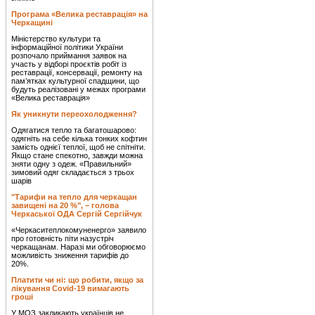
Програма «Велика реставрація» на
Черкащині
Міністерство культури та
інформаційної політики України
розпочало приймання заявок на
участь у відборі проєктів робіт із
реставрації, консервації, ремонту на
пам’ятках культурної спадщини, що
будуть реалізовані у межах програми
«Велика реставрація»
Як уникнути переохолодження?
Одягатися тепло та багатошарово:
одягніть на себе кілька тонких кофтин
замість однієї теплої, щоб не спітніти.
Якщо стане спекотно, завжди можна
зняти одну з одеж. «Правильний»
зимовий одяг складається з трьох
шарів
"Тарифи на тепло для черкащан
завищені на 20 %", – голова
Черкаської ОДА Сергій Сергійчук
«Черкаситеплокомуненерго» заявило
про готовність піти назустріч
черкащанам. Наразі ми обговорюємо
можливість зниження тарифів до
20%.
Платити чи ні: що робити, якщо за
лікування Covid-19 вимагають
гроші
У МОЗ закликають українців не