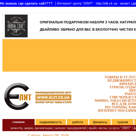
Не знаешь где сделать сайт???
[ Интернет-центр 'ЭЛИТ' - http://elit.ck.ua - может 
]
ОРИГІНАЛЬНІ ПОДАРУНКОВІ НАБОРИ З ЧАЄМ. НАТУРАЛЬН
ДБАЙЛИВО ЗІБРАНО ДЛЯ ВАС В ЕКОЛОГІЧНО ЧИСТИХ К
ТОВАРЫ И УСЛУГ
НЕДВИЖИМОСТ
ФИНАНС
ТУРИЗМ, ОТДЫ
АВТ
РАБОТ
СМИ ЧЕРКАСС
АФИША, ЗАКАЗ БИЛЕТО
ВСЕ ДЛЯ ДОМ
РЕСТОРАНЫ, КАФ
ИНТЕРНЕТ-МАГАЗИН
главная
недвижимость
работа
финансы
туризм
новости, акции, презентации
|
каталог предприятий
|
прайс-листы
|
услуги "ЭЛИТ"
|
ф
Субота, Август 08, 2026.