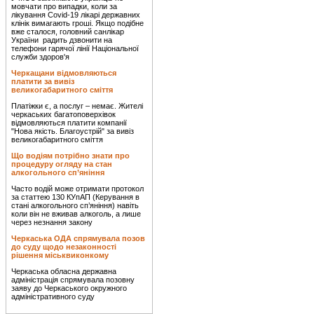
мовчати про випадки, коли за
лікування Covid-19 лікарі державних
клінік вимагають гроші. Якщо подібне
вже сталося, головний санлікар
України радить дзвонити на
телефони гарячої лінії Національної
служби здоров'я
Черкащани відмовляються
платити за вивіз
великогабаритного сміття
Платіжки є, а послуг – немає. Жителі
черкаських багатоповерхівок
відмовляються платити компанії
"Нова якість. Благоустрій" за вивіз
великогабаритного сміття
Що водіям потрібно знати про
процедуру огляду на стан
алкогольного сп’яніння
Часто водій може отримати протокол
за статтею 130 КУпАП (Керування в
стані алкогольного сп’яніння) навіть
коли він не вживав алкоголь, а лише
через незнання закону
Черкаська ОДА спрямувала позов
до суду щодо незаконності
рішення міськвиконкому
Черкаська обласна державна
адміністрація спрямувала позовну
заяву до Черкаського окружного
адміністративного суду