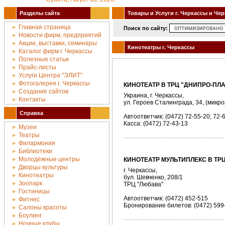
Разделы сайта
Товары и Услуги г. Черкассы и Че
Главная страница
Поиск по сайту:
Новости фирм, предприятий
Акции, выставки, семинары
Кинотеатры г. Черкассы
Каталог фирм г. Черкассы
Полезные статьи
Прайс-листы
Услуги Центра "ЭЛИТ"
Фотогалерея г. Черкассы
КИНОТЕАТР В ТРЦ "ДНИПРО-ПЛА
Создание сайтов
Украина, г. Черкассы,
Контакты
ул. Героев Сталинграда, 34, (микр
Справка
Автоответчик: (0472) 72-55-20; 72-
Касса: (0472) 72-43-13
Музеи
Театры
Филармония
Библиотеки
Молодёжные центры
КИНОТЕАТР МУЛЬТИПЛЕКС В ТРЦ
Дворцы культуры
г. Черкассы,
Кинотеатры
бул. Шевченко, 208/1
Зоопарк
ТРЦ "Любава"
Гостиницы
Автоответчик: (0472) 452-515
Фитнес
Бронирование билетов: (0472) 599
Салоны красоты
Боулинг
Ночные клубы