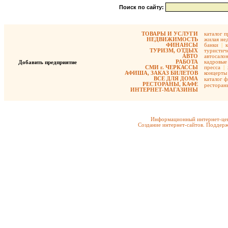
Поиск по сайту:
ТОВАРЫ И УСЛУГИ
каталог 
НЕДВИЖИМОСТЬ
жилая не
ФИНАНСЫ
банки
|
ТУРИЗМ, ОТДЫХ
туристиче
АВТО
автосало
РАБОТА
кадровые 
Добавить предприятие
СМИ г. ЧЕРКАССЫ
пресса
|
АФИША, ЗАКАЗ БИЛЕТОВ
концерты
ВСЕ ДЛЯ ДОМА
каталог 
РЕСТОРАНЫ, КАФЕ
ресторан
ИНТЕРНЕТ-МАГАЗИНЫ
Информационный интернет-цен
Создание интернет-сайтов. Поддерж