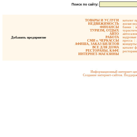
Поиск по сайту:
ТОВАРЫ И УСЛУГИ
каталог 
НЕДВИЖИМОСТЬ
жилая не
ФИНАНСЫ
банки
|
ТУРИЗМ, ОТДЫХ
туристиче
АВТО
автосало
РАБОТА
кадровые 
Добавить предприятие
СМИ г. ЧЕРКАССЫ
пресса
|
АФИША, ЗАКАЗ БИЛЕТОВ
концерты
ВСЕ ДЛЯ ДОМА
каталог 
РЕСТОРАНЫ, КАФЕ
ресторан
ИНТЕРНЕТ-МАГАЗИНЫ
Информационный интернет-цен
Создание интернет-сайтов. Поддерж