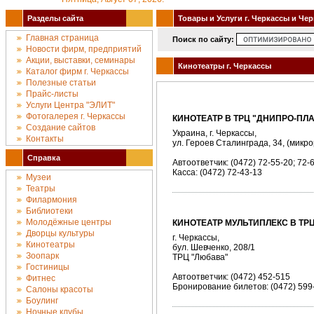
Разделы сайта
Товары и Услуги г. Черкассы и Че
Главная страница
Поиск по сайту:
Новости фирм, предприятий
Акции, выставки, семинары
Кинотеатры г. Черкассы
Каталог фирм г. Черкассы
Полезные статьи
Прайс-листы
Услуги Центра "ЭЛИТ"
Фотогалерея г. Черкассы
КИНОТЕАТР В ТРЦ "ДНИПРО-ПЛА
Создание сайтов
Украина, г. Черкассы,
Контакты
ул. Героев Сталинграда, 34, (микр
Справка
Автоответчик: (0472) 72-55-20; 72-
Касса: (0472) 72-43-13
Музеи
Театры
Филармония
Библиотеки
Молодёжные центры
КИНОТЕАТР МУЛЬТИПЛЕКС В ТРЦ
Дворцы культуры
г. Черкассы,
Кинотеатры
бул. Шевченко, 208/1
Зоопарк
ТРЦ "Любава"
Гостиницы
Автоответчик: (0472) 452-515
Фитнес
Бронирование билетов: (0472) 599
Салоны красоты
Боулинг
Ночные клубы