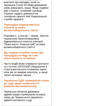
мовчати про випадки, коли за
лікування Covid-19 лікарі державних
клінік вимагають гроші. Якщо подібне
вже сталося, головний санлікар
України радить дзвонити на
телефони гарячої лінії Національної
служби здоров'я
Черкащани відмовляються
платити за вивіз
великогабаритного сміття
Платіжки є, а послуг – немає. Жителі
черкаських багатоповерхівок
відмовляються платити компанії
"Нова якість. Благоустрій" за вивіз
великогабаритного сміття
Що водіям потрібно знати про
процедуру огляду на стан
алкогольного сп’яніння
Часто водій може отримати протокол
за статтею 130 КУпАП (Керування в
стані алкогольного сп’яніння) навіть
коли він не вживав алкоголь, а лише
через незнання закону
Черкаська ОДА спрямувала позов
до суду щодо незаконності
рішення міськвиконкому
Черкаська обласна державна
адміністрація спрямувала позовну
заяву до Черкаського окружного
адміністративного суду