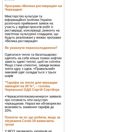
Програма «Велика реставрація» на
Черкащині
Міністерство культури та
інформаційної політики України
розпочало приймання заявок на
участь у відборі проєктів робіт із
реставрації, консервації, ремонту на
пам’ятках культурної спадщини, що
будуть реалізовані у межах програми
«Велика реставрація»
Як уникнути переохолодження?
Одягатися тепло та багатошарово:
одягніть на себе кілька тонких кофтин
замість однієї теплої, щоб не спітніти.
Якщо стане спекотно, завжди можна
зняти одну з одеж. «Правильний»
зимовий одяг складається з трьох
шарів
"Тарифи на тепло для черкащан
завищені на 20 %", – голова
Черкаської ОДА Сергій Сергійчук
«Черкаситеплокомуненерго» заявило
про готовність піти назустріч
черкащанам. Наразі ми обговорюємо
можливість зниження тарифів до
20%.
Платити чи ні: що робити, якщо за
лікування Covid-19 вимагають
гроші
У МОЗ закликають українців не