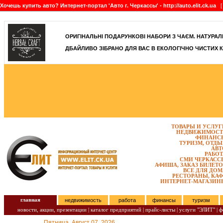
Хочешь купить авто? Интернет-портал 'Авто г. Черкассы' - http://auto.elit.ck.ua
[ 
]
ОРИГІНАЛЬНІ ПОДАРУНКОВІ НАБОРИ З ЧАЄМ. НАТУРАЛЬН
ДБАЙЛИВО ЗІБРАНО ДЛЯ ВАС В ЕКОЛОГІЧНО ЧИСТИХ К
ТОВАРЫ И УСЛУГ
НЕДВИЖИМОСТ
ФИНАНС
ТУРИЗМ, ОТДЫ
АВТ
РАБОТ
СМИ ЧЕРКАСС
АФИША, ЗАКАЗ БИЛЕТО
ВСЕ ДЛЯ ДОМ
РЕСТОРАНЫ, КАФ
ИНТЕРНЕТ-МАГАЗИН
главная
недвижимость
работа
финансы
туризм
новости, акции, презентации
|
каталог предприятий
|
прайс-листы
|
услуги "ЭЛИТ"
|
ф
Пятница, Август 07, 2026.