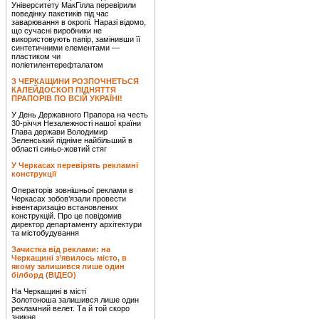
Університету МакГілла перевірили
поведінку пакетиків під час
заварювання в окропі. Наразі відомо,
що сучасні виробники не
використовують папір, замінивши її
синтетичними елементами —
пластиком чи
поліетилентерефталатом
З ЧЕРКАЩИНИ РОЗПОЧНЕТЬСЯ
КАЛЕЙДОСКОП ПІДНЯТТЯ
ПРАПОРІВ ПО ВСІЙ УКРАЇНІ!
У День Державного Прапора на честь
30-річчя Незалежності нашої країни
Глава держави Володимир
Зеленський підніме найбільший в
області синьо-жовтий стяг
У Черкасах перевірять рекламні
конструкції
Операторів зовнішньої реклами в
Черкасах зобов’язали провести
інвентаризацію встановлених
конструкцій. Про це повідомив
директор департаменту архітектури
та містобудування
Зачистка від реклами: на
Черкащині з’явилось місто, в
якому залишився лише один
білборд (ВІДЕО)
На Черкащині в місті
Золотоноша залишився лише один
рекламний велет. Та й той скоро
зникне