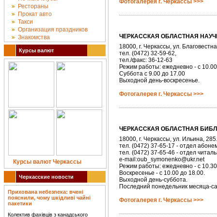
Фотогалерея г. Черкассы >>>
Рестораны
Прокат авто
Такси
Организация праздников
ЧЕРКАССКАЯ ОБЛАСТНАЯ НАУ
Знакомства
18000, г. Черкассы, ул. Благовестна
Курсы валют
тел. (0472) 32-59-62,
тел./факс: 36-12-63
Режим работы: ежедневно - с 10.00
Суббота с 9.00 до 17.00
Выходной день-воскресенье.
Фотогалерея г. Черкассы >>>
ЧЕРКАССКАЯ ОБЛАСТНАЯ БИБЛ
18000, г. Черкассы, ул. Ильина, 285
тел. (0472) 37-65-17 - отдел абоне
тел. (0472) 37-65-46 - отдел читал
e-mail:oub_symonenko@ukr.net
Курсы валют Черкассы
Режим работы: ежедневно - с 10.30
Воскресенье - с 10.00 до 18.00.
Черкасские новости
Выходной день-суббота.
Последний понедельник месяца-са
Прихована небезпека: вчені
пояснили, чому шкідливі чайні
Фотогалерея г. Черкассы >>>
пакетики
Колектив фахівців з канадського