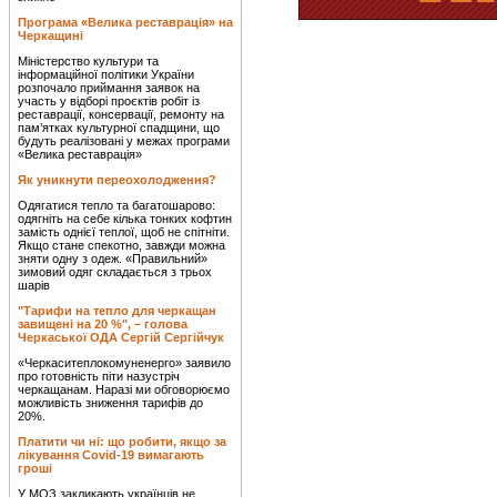
Програма «Велика реставрація» на
Черкащині
Міністерство культури та
інформаційної політики України
розпочало приймання заявок на
участь у відборі проєктів робіт із
реставрації, консервації, ремонту на
пам’ятках культурної спадщини, що
будуть реалізовані у межах програми
«Велика реставрація»
Як уникнути переохолодження?
Одягатися тепло та багатошарово:
одягніть на себе кілька тонких кофтин
замість однієї теплої, щоб не спітніти.
Якщо стане спекотно, завжди можна
зняти одну з одеж. «Правильний»
зимовий одяг складається з трьох
шарів
"Тарифи на тепло для черкащан
завищені на 20 %", – голова
Черкаської ОДА Сергій Сергійчук
«Черкаситеплокомуненерго» заявило
про готовність піти назустріч
черкащанам. Наразі ми обговорюємо
можливість зниження тарифів до
20%.
Платити чи ні: що робити, якщо за
лікування Covid-19 вимагають
гроші
У МОЗ закликають українців не