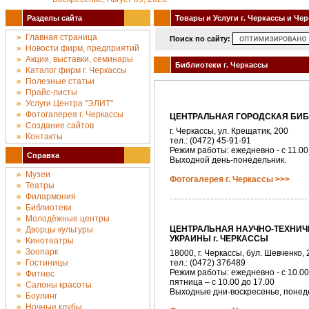
Разделы сайта
Товары и Услуги г. Черкассы и Че
Главная страница
Поиск по сайту:
Новости фирм, предприятий
Акции, выставки, семинары
Библиотеки г. Черкассы
Каталог фирм г. Черкассы
Полезные статьи
Прайс-листы
Услуги Центра "ЭЛИТ"
Фотогалерея г. Черкассы
ЦЕНТРАЛЬНАЯ ГОРОДСКАЯ БИБЛ
Создание сайтов
г. Черкассы, ул. Крещатик, 200
Контакты
тел.: (0472) 45-91-91
Режим работы: ежедневно - с 11.00 
Справка
Выходной день-понедельник.
Музеи
Фотогалерея г. Черкассы >>>
Театры
Филармония
Библиотеки
Молодёжные центры
ЦЕНТРАЛЬНАЯ НАУЧНО-ТЕХНИЧ
Дворцы культуры
УКРАИНЫ г. ЧЕРКАССЫ
Кинотеатры
Зоопарк
18000, г. Черкассы, бул. Шевченко, 
Гостиницы
тел.: (0472) 376489
Режим работы: ежедневно - с 10.00
Фитнес
пятница – с 10.00 до 17.00
Салоны красоты
Выходные дни-воскресенье, понед
Боулинг
Ночные клубы