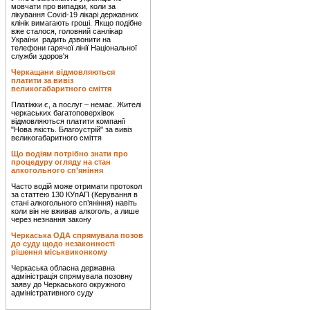
мовчати про випадки, коли за
лікування Covid-19 лікарі державних
клінік вимагають гроші. Якщо подібне
вже сталося, головний санлікар
України радить дзвонити на
телефони гарячої лінії Національної
служби здоров'я
Черкащани відмовляються
платити за вивіз
великогабаритного сміття
Платіжки є, а послуг – немає. Жителі
черкаських багатоповерхівок
відмовляються платити компанії
"Нова якість. Благоустрій" за вивіз
великогабаритного сміття
Що водіям потрібно знати про
процедуру огляду на стан
алкогольного сп’яніння
Часто водій може отримати протокол
за статтею 130 КУпАП (Керування в
стані алкогольного сп’яніння) навіть
коли він не вживав алкоголь, а лише
через незнання закону
Черкаська ОДА спрямувала позов
до суду щодо незаконності
рішення міськвиконкому
Черкаська обласна державна
адміністрація спрямувала позовну
заяву до Черкаського окружного
адміністративного суду