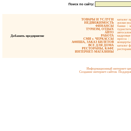
Поиск по сайту:
ТОВАРЫ И УСЛУГИ
каталог 
НЕДВИЖИМОСТЬ
жилая не
ФИНАНСЫ
банки
|
ТУРИЗМ, ОТДЫХ
туристиче
АВТО
автосало
РАБОТА
кадровые 
Добавить предприятие
СМИ г. ЧЕРКАССЫ
пресса
|
АФИША, ЗАКАЗ БИЛЕТОВ
концерты
ВСЕ ДЛЯ ДОМА
каталог 
РЕСТОРАНЫ, КАФЕ
ресторан
ИНТЕРНЕТ-МАГАЗИНЫ
Информационный интернет-цен
Создание интернет-сайтов. Поддерж