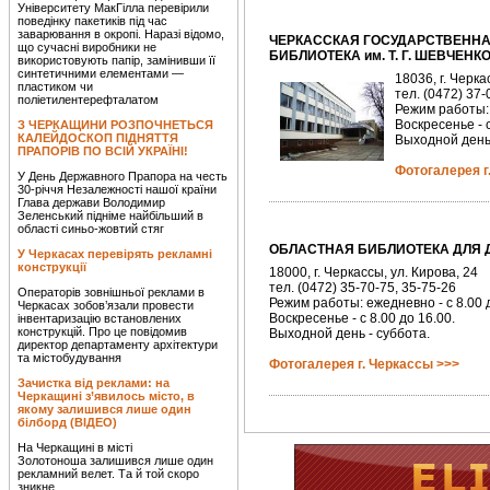
Університету МакГілла перевірили
поведінку пакетиків під час
заварювання в окропі. Наразі відомо,
ЧЕРКАССКАЯ ГОСУДАРСТВЕНН
що сучасні виробники не
БИБЛИОТЕКА им. Т. Г. ШЕВЧЕНК
використовують папір, замінивши її
синтетичними елементами —
18036, г. Черка
пластиком чи
тел. (0472) 37-
поліетилентерефталатом
Режим работы: 
Воскресенье - с
З ЧЕРКАЩИНИ РОЗПОЧНЕТЬСЯ
КАЛЕЙДОСКОП ПІДНЯТТЯ
Выходной день 
ПРАПОРІВ ПО ВСІЙ УКРАЇНІ!
Фотогалерея г
У День Державного Прапора на честь
30-річчя Незалежності нашої країни
Глава держави Володимир
Зеленський підніме найбільший в
області синьо-жовтий стяг
ОБЛАСТНАЯ БИБЛИОТЕКА ДЛЯ ДЕ
У Черкасах перевірять рекламні
конструкції
18000, г. Черкассы, ул. Кирова, 24
тел. (0472) 35-70-75, 35-75-26
Операторів зовнішньої реклами в
Режим работы: ежедневно - с 8.00 д
Черкасах зобов’язали провести
Воскресенье - с 8.00 до 16.00.
інвентаризацію встановлених
конструкцій. Про це повідомив
Выходной день - суббота.
директор департаменту архітектури
та містобудування
Фотогалерея г. Черкассы >>>
Зачистка від реклами: на
Черкащині з’явилось місто, в
якому залишився лише один
білборд (ВІДЕО)
На Черкащині в місті
Золотоноша залишився лише один
рекламний велет. Та й той скоро
зникне