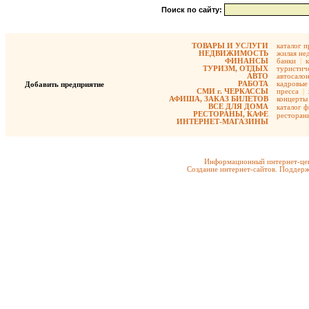
Поиск по сайту:
ТОВАРЫ И УСЛУГИ
каталог 
НЕДВИЖИМОСТЬ
жилая не
ФИНАНСЫ
банки
|
ТУРИЗМ, ОТДЫХ
туристиче
АВТО
автосало
РАБОТА
кадровые 
Добавить предприятие
СМИ г. ЧЕРКАССЫ
пресса
|
АФИША, ЗАКАЗ БИЛЕТОВ
концерты
ВСЕ ДЛЯ ДОМА
каталог 
РЕСТОРАНЫ, КАФЕ
ресторан
ИНТЕРНЕТ-МАГАЗИНЫ
Информационный интернет-цен
Создание интернет-сайтов. Поддерж