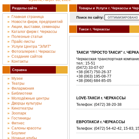
Разделы сайта
Товары и Услуги г. Черкассы и Че
Главная страница
Поиск по сайту:
Новости фирм, предприятий
Акции, выставки, семинары
Такси г. Черкассы
Каталог фирм г. Черкассы
Полезные статьи
Прайс-листы
Услуги Центра "ЭЛИТ"
Фотогалерея г. Черкассы
ТАКСИ "ПРОСТО ТАКСИ" г. ЧЕР
Создание сайтов
Черкасская транспортная компания
Контакты
тел.: 15-51
(0472) 33-07-07
Справка
+38 (067) 750-26-37
+38 (063) 195-08-77
Музеи
+38 (066) 684-85-05
Театры
Филармония
Библиотеки
LOVE-ТАКСИ г. ЧЕРКАССЫ
Молодёжные центры
Дворцы культуры
Телефон: (0472) 38-20-38
Кинотеатры
Зоопарк
Гостиницы
ЕВРОТАКСИ г. ЧЕРКАССЫ
Фитнес
Салоны красоты
Телефон: (0472) 54-42-42, 15-83, 1
Боулинг
Ночные клубы