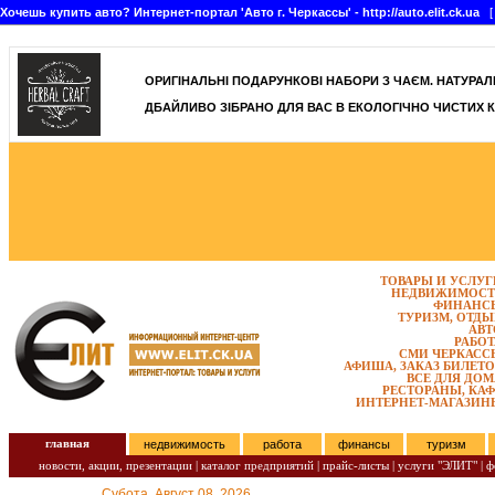
Хочешь купить авто? Интернет-портал 'Авто г. Черкассы' - http://auto.elit.ck.ua
[ 
]
ОРИГІНАЛЬНІ ПОДАРУНКОВІ НАБОРИ З ЧАЄМ. НАТУРАЛЬН
ДБАЙЛИВО ЗІБРАНО ДЛЯ ВАС В ЕКОЛОГІЧНО ЧИСТИХ К
ТОВАРЫ И УСЛУГ
НЕДВИЖИМОСТ
ФИНАНС
ТУРИЗМ, ОТДЫ
АВТ
РАБОТ
СМИ ЧЕРКАСС
АФИША, ЗАКАЗ БИЛЕТО
ВСЕ ДЛЯ ДОМ
РЕСТОРАНЫ, КАФ
ИНТЕРНЕТ-МАГАЗИН
главная
недвижимость
работа
финансы
туризм
новости, акции, презентации
|
каталог предприятий
|
прайс-листы
|
услуги "ЭЛИТ"
|
ф
Субота, Август 08, 2026.