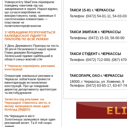
Університету МакГілла перевірили
поведінку пакетиків під час
заварювання в окропі. Наразі відомо,
ТАКСИ 15-81 г. ЧЕРКАССЫ
що сучасні виробники не
використовують папір, замінивши її
Телефон: (0472) 54-01-11, 54-03-03
синтетичними елементами —
пластиком чи
поліетилентерефталатом
ТАКСИ ЭКИПАЖ г. ЧЕРКАССЫ
З ЧЕРКАЩИНИ РОЗПОЧНЕТЬСЯ
КАЛЕЙДОСКОП ПІДНЯТТЯ
Телефоны: (0472) 15-33, 56-00-00
ПРАПОРІВ ПО ВСІЙ УКРАЇНІ!
У День Державного Прапора на честь
30-річчя Незалежності нашої країни
Глава держави Володимир
ТАКСИ СТУДЕНТ г. ЧЕРКАССЫ
Зеленський підніме найбільший в
області синьо-жовтий стяг
Телефон: (0472) 712-000, (067) 470
У Черкасах перевірять рекламні
конструкції
ТАКСОПАРК, ОАО г. ЧЕРКАССЫ
Операторів зовнішньої реклами в
Черкасах зобов’язали провести
18000, г. Черкассы, ул. Хоменко, 9
інвентаризацію встановлених
Телефон: (0472) 63-65-17, 63-67-74
конструкцій. Про це повідомив
директор департаменту архітектури
та містобудування
Зачистка від реклами: на
Черкащині з’явилось місто, в
якому залишився лише один
білборд (ВІДЕО)
На Черкащині в місті
Золотоноша залишився лише один
рекламний велет. Та й той скоро
зникне