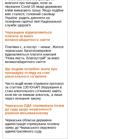
мовчати про випадки, коли за
лікування Covid-19 лікарі державних
клінік вимагають гроші. Якщо подібне
вже сталося, головний санлікар
України радить дзвонити на
телефони гарячої лінії Національної
служби здоров'я
Черкащани відмовляються
платити за вивіз
великогабаритного сміття
Платіжки є, а послуг – немає. Жителі
черкаських багатоповерхівок
відмовляються платити компанії
"Нова якість. Благоустрій" за вивіз
великогабаритного сміття
Що водіям потрібно знати про
процедуру огляду на стан
алкогольного сп’яніння
Часто водій може отримати протокол
за статтею 130 КУпАП (Керування в
стані алкогольного сп’яніння) навіть
коли він не вживав алкоголь, а лише
через незнання закону
Черкаська ОДА спрямувала позов
до суду щодо незаконності
рішення міськвиконкому
Черкаська обласна державна
адміністрація спрямувала позовну
заяву до Черкаського окружного
адміністративного суду