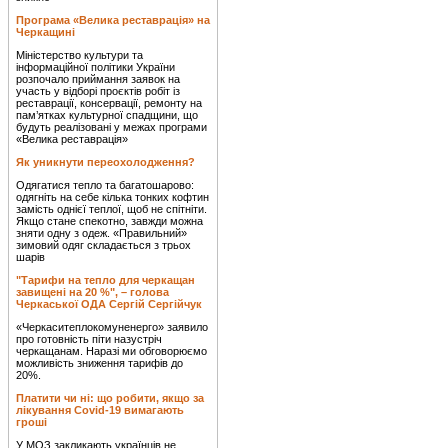
Програма «Велика реставрація» на
Черкащині
Міністерство культури та
інформаційної політики України
розпочало приймання заявок на
участь у відборі проєктів робіт із
реставрації, консервації, ремонту на
пам’ятках культурної спадщини, що
будуть реалізовані у межах програми
«Велика реставрація»
Як уникнути переохолодження?
Одягатися тепло та багатошарово:
одягніть на себе кілька тонких кофтин
замість однієї теплої, щоб не спітніти.
Якщо стане спекотно, завжди можна
зняти одну з одеж. «Правильний»
зимовий одяг складається з трьох
шарів
"Тарифи на тепло для черкащан
завищені на 20 %", – голова
Черкаської ОДА Сергій Сергійчук
«Черкаситеплокомуненерго» заявило
про готовність піти назустріч
черкащанам. Наразі ми обговорюємо
можливість зниження тарифів до
20%.
Платити чи ні: що робити, якщо за
лікування Covid-19 вимагають
гроші
У МОЗ закликають українців не