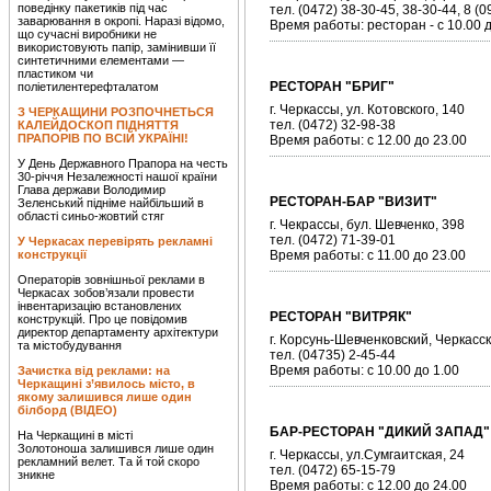
поведінку пакетиків під час
тел. (0472) 38-30-45, 38-30-44, 8 (
заварювання в окропі. Наразі відомо,
Время работы: ресторан - с 10.00 д
що сучасні виробники не
використовують папір, замінивши її
синтетичними елементами —
пластиком чи
РЕСТОРАН "БРИГ"
поліетилентерефталатом
г. Черкассы, ул. Котовского, 140
З ЧЕРКАЩИНИ РОЗПОЧНЕТЬСЯ
тел. (0472) 32-98-38
КАЛЕЙДОСКОП ПІДНЯТТЯ
ПРАПОРІВ ПО ВСІЙ УКРАЇНІ!
Время работы: с 12.00 до 23.00
У День Державного Прапора на честь
30-річчя Незалежності нашої країни
Глава держави Володимир
РЕСТОРАН-БАР "ВИЗИТ"
Зеленський підніме найбільший в
області синьо-жовтий стяг
г. Чекрассы, бул. Шевченко, 398
тел. (0472) 71-39-01
У Черкасах перевірять рекламні
конструкції
Время работы: с 11.00 до 23.00
Операторів зовнішньої реклами в
Черкасах зобов’язали провести
інвентаризацію встановлених
РЕСТОРАН "ВИТРЯК"
конструкцій. Про це повідомив
директор департаменту архітектури
г. Корсунь-Шевченковский, Черкасск
та містобудування
тел. (04735) 2-45-44
Время работы: с 10.00 до 1.00
Зачистка від реклами: на
Черкащині з’явилось місто, в
якому залишився лише один
білборд (ВІДЕО)
БАР-РЕСТОРАН "ДИКИЙ ЗАПАД"
На Черкащині в місті
Золотоноша залишився лише один
г. Черкассы, ул.Сумгаитская, 24
рекламний велет. Та й той скоро
тел. (0472) 65-15-79
зникне
Время работы: с 12.00 до 24.00