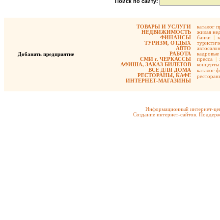
Поиск по сайту:
ТОВАРЫ И УСЛУГИ
каталог 
НЕДВИЖИМОСТЬ
жилая не
ФИНАНСЫ
банки
|
ТУРИЗМ, ОТДЫХ
туристиче
АВТО
автосало
РАБОТА
кадровые 
Добавить предприятие
СМИ г. ЧЕРКАССЫ
пресса
|
АФИША, ЗАКАЗ БИЛЕТОВ
концерты
ВСЕ ДЛЯ ДОМА
каталог 
РЕСТОРАНЫ, КАФЕ
ресторан
ИНТЕРНЕТ-МАГАЗИНЫ
Информационный интернет-цен
Создание интернет-сайтов. Поддерж