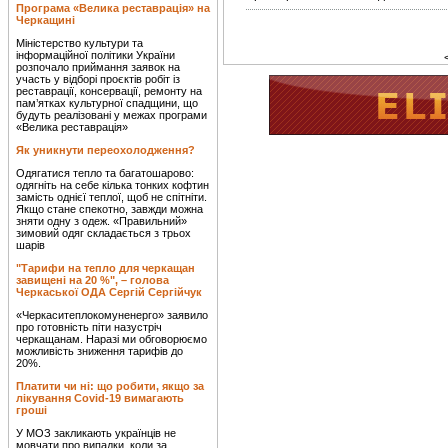
Програма «Велика реставрація» на
Черкащині
Міністерство культури та
інформаційної політики України
розпочало приймання заявок на
участь у відборі проєктів робіт із
реставрації, консервації, ремонту на
пам’ятках культурної спадщини, що
будуть реалізовані у межах програми
«Велика реставрація»
Як уникнути переохолодження?
Одягатися тепло та багатошарово:
одягніть на себе кілька тонких кофтин
замість однієї теплої, щоб не спітніти.
Якщо стане спекотно, завжди можна
зняти одну з одеж. «Правильний»
зимовий одяг складається з трьох
шарів
"Тарифи на тепло для черкащан
завищені на 20 %", – голова
Черкаської ОДА Сергій Сергійчук
«Черкаситеплокомуненерго» заявило
про готовність піти назустріч
черкащанам. Наразі ми обговорюємо
можливість зниження тарифів до
20%.
Платити чи ні: що робити, якщо за
лікування Covid-19 вимагають
гроші
У МОЗ закликають українців не
мовчати про випадки, коли за