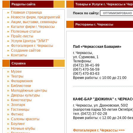
Разделы сайта
Товары и Услуги г. Черкассы и Че
Главная страница
Поиск по сайту:
Новости фирм, предприятий
Акции, выставки, семинары
Рестораны г. Черкассы
Каталог фирм г. Черкассы
Полезные статьи
Прайс-листы
Услуги Центра "ЭЛИТ"
Фотогалерея г. Черкассы
Паб «Черкасская Бавария»
Создание сайтов
г. Черкассы,
Контакты
ул. Сурикова, 1
Телефоны:
Справка
(0472) 38-41-99
(067) 470-56-59
Музеи
(067) 470-83-63
Театры
Время работы: с 10:00 до 21:00
Филармония
Библиотеки
Молодёжные центры
Дворцы культуры
КАФЕ-БАР "ДЮЖИНА" г. ЧЕРКА
Кинотеатры
Зоопарк
г. Черкассы, ул. Дахновская, 50/2
Гостиницы
(напротив парка 50-летия Октября
тел. (0472) 37-02-28
Фитнес
Время работы: с 12.00 до 24.00 бе
Салоны красоты
Боулинг
Ночные клубы
Фотогалерея г. Черкассы >>>