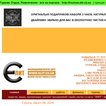
Туризм. Отдых. Развлечения - все на портале - http://tourism.elit.ck.ua
[ горящие т
ОРИГІНАЛЬНІ ПОДАРУНКОВІ НАБОРИ З ЧАЄМ. НАТУРАЛЬН
ДБАЙЛИВО ЗІБРАНО ДЛЯ ВАС В ЕКОЛОГІЧНО ЧИСТИХ К
ТОВАРЫ И УСЛУГ
НЕДВИЖИМОСТ
ФИНАНС
ТУРИЗМ, ОТДЫ
АВТ
РАБОТ
СМИ ЧЕРКАСС
АФИША, ЗАКАЗ БИЛЕТО
ВСЕ ДЛЯ ДОМ
РЕСТОРАНЫ, КАФ
ИНТЕРНЕТ-МАГАЗИН
главная
недвижимость
работа
финансы
туризм
новости, акции, презентации
|
каталог предприятий
|
прайс-листы
|
услуги "ЭЛИТ"
|
ф
Субота, Август 08, 2026.