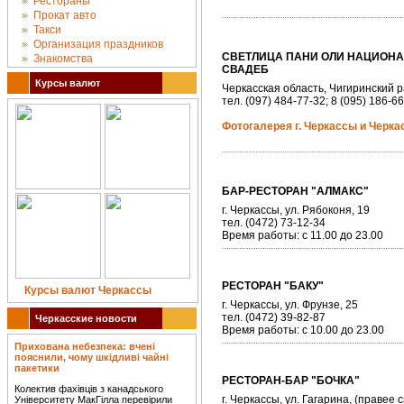
Рестораны
Прокат авто
Такси
Организация праздников
СВЕТЛИЦА ПАНИ ОЛИ НАЦИОНА
Знакомства
СВАДЕБ
Курсы валют
Черкасская область, Чигиринский р
тел. (097) 484-77-32; 8 (095) 186-6
Фотогалерея г. Черкассы и Черка
БАР-РЕСТОРАН "АЛМАКС"
г. Черкассы, ул. Рябоконя, 19
тел. (0472) 73-12-34
Время работы: с 11.00 до 23.00
РЕСТОРАН "БАКУ"
Курсы валют Черкассы
г. Черкассы, ул. Фрунзе, 25
тел. (0472) 39-82-87
Черкасские новости
Время работы: с 10.00 до 23.00
Прихована небезпека: вчені
пояснили, чому шкідливі чайні
пакетики
РЕСТОРАН-БАР "БОЧКА"
Колектив фахівців з канадського
г. Черкассы, ул. Гагарина, (правее
Університету МакГілла перевірили