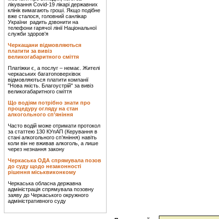
лікування Covid-19 лікарі державних
клінік вимагають гроші. Якщо подібне
вже сталося, головний санлікар
України радить дзвонити на
телефони гарячої лінії Національної
служби здоров'я
Черкащани відмовляються
платити за вивіз
великогабаритного сміття
Платіжки є, а послуг – немає. Жителі
черкаських багатоповерхівок
відмовляються платити компанії
"Нова якість. Благоустрій" за вивіз
великогабаритного сміття
Що водіям потрібно знати про
процедуру огляду на стан
алкогольного сп’яніння
Часто водій може отримати протокол
за статтею 130 КУпАП (Керування в
стані алкогольного сп’яніння) навіть
коли він не вживав алкоголь, а лише
через незнання закону
Черкаська ОДА спрямувала позов
до суду щодо незаконності
рішення міськвиконкому
Черкаська обласна державна
адміністрація спрямувала позовну
заяву до Черкаського окружного
адміністративного суду