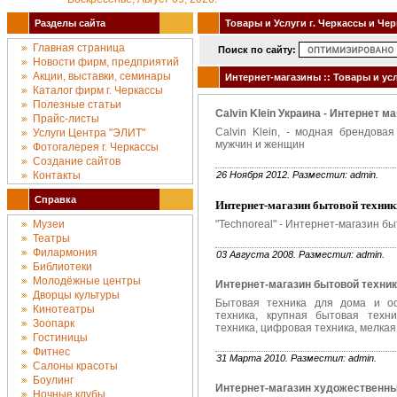
Разделы сайта
Товары и Услуги г. Черкассы и Че
Главная страница
Поиск по сайту:
Новости фирм, предприятий
Акции, выставки, семинары
Интернет-магазины :: Товары и усл
Каталог фирм г. Черкассы
Полезные статьи
Calvin Klein Украина - Интернет м
Прайс-листы
Calvin Klein, - модная брендова
Услуги Центра "ЭЛИТ"
мужчин и женщин
Фотогалерея г. Черкассы
Создание сайтов
Контакты
26 Ноября 2012. Разместил: admin.
Справка
Интернет-магазин бытовой техник
Музеи
"Technoreal" - Интернет-магазин бы
Театры
Филармония
03 Августа 2008. Разместил: admin.
Библиотеки
Молодёжные центры
Интернет-магазин бытовой техни
Дворцы культуры
Бытовая техника для дома и оф
Кинотеатры
техника, крупная бытовая техни
Зоопарк
техника, цифровая техника, мелкая
Гостиницы
Фитнес
31 Марта 2010. Разместил: admin.
Салоны красоты
Боулинг
Интернет-магазин художественн
Ночные клубы