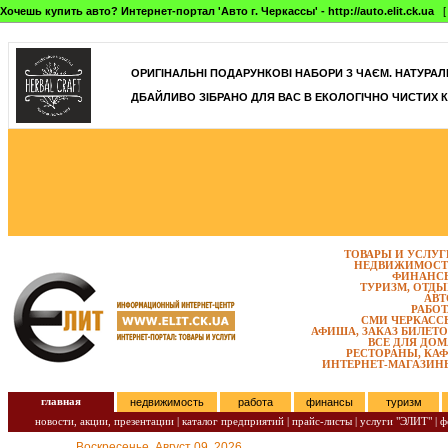
Хочешь купить авто? Интернет-портал 'Авто г. Черкассы' - http://auto.elit.ck.ua
[ 
]
ОРИГІНАЛЬНІ ПОДАРУНКОВІ НАБОРИ З ЧАЄМ. НАТУРАЛЬН
ДБАЙЛИВО ЗІБРАНО ДЛЯ ВАС В ЕКОЛОГІЧНО ЧИСТИХ К
ТОВАРЫ И УСЛУГ
НЕДВИЖИМОСТ
ФИНАНС
ТУРИЗМ, ОТДЫ
АВТ
РАБОТ
СМИ ЧЕРКАСС
АФИША, ЗАКАЗ БИЛЕТО
ВСЕ ДЛЯ ДОМ
РЕСТОРАНЫ, КАФ
ИНТЕРНЕТ-МАГАЗИН
главная
недвижимость
работа
финансы
туризм
новости, акции, презентации
|
каталог предприятий
|
прайс-листы
|
услуги "ЭЛИТ"
|
ф
Воскресенье, Август 09, 2026.