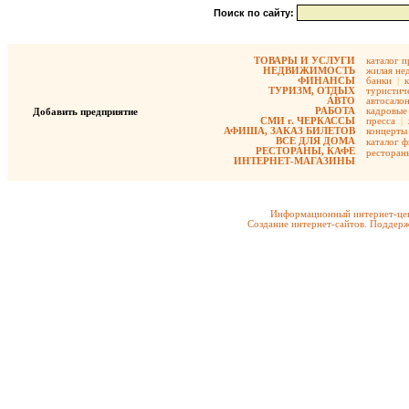
Поиск по сайту:
ТОВАРЫ И УСЛУГИ
каталог 
НЕДВИЖИМОСТЬ
жилая не
ФИНАНСЫ
банки
|
ТУРИЗМ, ОТДЫХ
туристиче
АВТО
автосало
РАБОТА
кадровые 
Добавить предприятие
СМИ г. ЧЕРКАССЫ
пресса
|
АФИША, ЗАКАЗ БИЛЕТОВ
концерты
ВСЕ ДЛЯ ДОМА
каталог 
РЕСТОРАНЫ, КАФЕ
ресторан
ИНТЕРНЕТ-МАГАЗИНЫ
Информационный интернет-цен
Создание интернет-сайтов. Поддерж