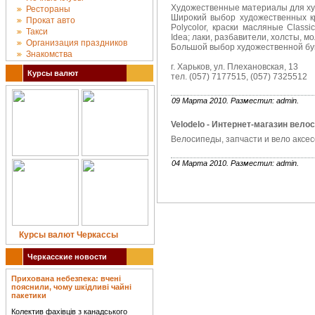
Художественные материалы для худ
Рестораны
Широкий выбор художественных кр
Прокат авто
Polycolor, краски масляные Classi
Такси
Idea; лаки, разбавители, холсты, м
Организация праздников
Большой выбор художественной бу
Знакомства
г. Харьков, ул. Плехановская, 13
Курсы валют
тел. (057) 7177515, (057) 7325512
09 Марта 2010. Разместил: admin.
Velodelo - Интернет-магазин вело
Велосипеды, запчасти и вело аксес
04 Марта 2010. Разместил: admin.
Курсы валют Черкассы
Черкасские новости
Прихована небезпека: вчені
пояснили, чому шкідливі чайні
пакетики
Колектив фахівців з канадського