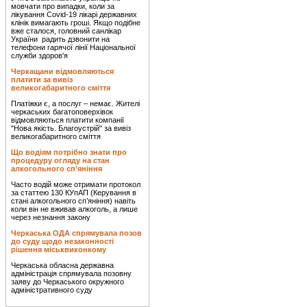
мовчати про випадки, коли за
лікування Covid-19 лікарі державних
клінік вимагають гроші. Якщо подібне
вже сталося, головний санлікар
України радить дзвонити на
телефони гарячої лінії Національної
служби здоров'я
Черкащани відмовляються
платити за вивіз
великогабаритного сміття
Платіжки є, а послуг – немає. Жителі
черкаських багатоповерхівок
відмовляються платити компанії
"Нова якість. Благоустрій" за вивіз
великогабаритного сміття
Що водіям потрібно знати про
процедуру огляду на стан
алкогольного сп’яніння
Часто водій може отримати протокол
за статтею 130 КУпАП (Керування в
стані алкогольного сп’яніння) навіть
коли він не вживав алкоголь, а лише
через незнання закону
Черкаська ОДА спрямувала позов
до суду щодо незаконності
рішення міськвиконкому
Черкаська обласна державна
адміністрація спрямувала позовну
заяву до Черкаського окружного
адміністративного суду