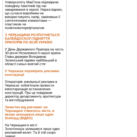
Університету МакГілла перевірили
поведінку пакетиків під час
заварювання в окропі. Наразі відомо,
що сучасні виробники не
використовують папір, замінивши її
синтетичними елементами —
пластиком чи
поліетилентерефталатом
З ЧЕРКАЩИНИ РОЗПОЧНЕТЬСЯ
КАЛЕЙДОСКОП ПІДНЯТТЯ
ПРАПОРІВ ПО ВСІЙ УКРАЇНІ!
У День Державного Прапора на честь
30-річчя Незалежності нашої країни
Глава держави Володимир
Зеленський підніме найбільший в
області синьо-жовтий стяг
У Черкасах перевірять рекламні
конструкції
Операторів зовнішньої реклами в
Черкасах зобов’язали провести
інвентаризацію встановлених
конструкцій. Про це повідомив
директор департаменту архітектури
та містобудування
Зачистка від реклами: на
Черкащині з’явилось місто, в
якому залишився лише один
білборд (ВІДЕО)
На Черкащині в місті
Золотоноша залишився лише один
рекламний велет. Та й той скоро
зникне