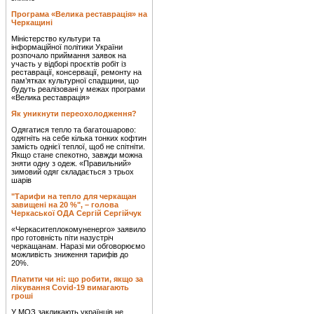
Програма «Велика реставрація» на
Черкащині
Міністерство культури та
інформаційної політики України
розпочало приймання заявок на
участь у відборі проєктів робіт із
реставрації, консервації, ремонту на
пам’ятках культурної спадщини, що
будуть реалізовані у межах програми
«Велика реставрація»
Як уникнути переохолодження?
Одягатися тепло та багатошарово:
одягніть на себе кілька тонких кофтин
замість однієї теплої, щоб не спітніти.
Якщо стане спекотно, завжди можна
зняти одну з одеж. «Правильний»
зимовий одяг складається з трьох
шарів
"Тарифи на тепло для черкащан
завищені на 20 %", – голова
Черкаської ОДА Сергій Сергійчук
«Черкаситеплокомуненерго» заявило
про готовність піти назустріч
черкащанам. Наразі ми обговорюємо
можливість зниження тарифів до
20%.
Платити чи ні: що робити, якщо за
лікування Covid-19 вимагають
гроші
У МОЗ закликають українців не