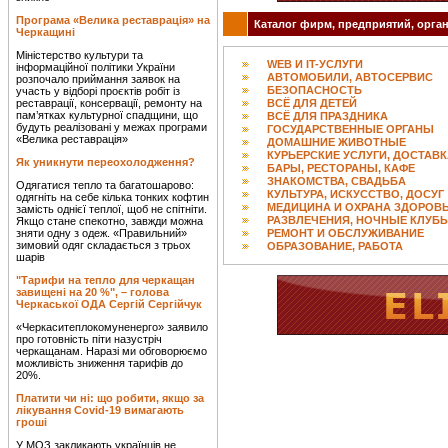
Програма «Велика реставрація» на
Каталог фирм, предприятий, орган
Черкащині
Міністерство культури та
WEB И IT-УСЛУГИ
інформаційної політики України
АВТОМОБИЛИ, АВТОСЕРВИС
розпочало приймання заявок на
БЕЗОПАСНОСТЬ
участь у відборі проєктів робіт із
реставрації, консервації, ремонту на
ВСЁ ДЛЯ ДЕТЕЙ
пам’ятках культурної спадщини, що
ВСЁ ДЛЯ ПРАЗДНИКА
будуть реалізовані у межах програми
ГОСУДАРСТВЕННЫЕ ОРГАНЫ
«Велика реставрація»
ДОМАШНИЕ ЖИВОТНЫЕ
КУРЬЕРСКИЕ УСЛУГИ, ДОСТАВ
Як уникнути переохолодження?
БАРЫ, РЕСТОРАНЫ, КАФЕ
ЗНАКОМСТВА, СВАДЬБА
Одягатися тепло та багатошарово:
КУЛЬТУРА, ИСКУССТВО, ДОСУГ
одягніть на себе кілька тонких кофтин
МЕДИЦИНА И ОХРАНА ЗДОРОВ
замість однієї теплої, щоб не спітніти.
РАЗВЛЕЧЕНИЯ, НОЧНЫЕ КЛУБ
Якщо стане спекотно, завжди можна
зняти одну з одеж. «Правильний»
РЕМОНТ И ОБСЛУЖИВАНИЕ
зимовий одяг складається з трьох
ОБРАЗОВАНИЕ, РАБОТА
шарів
"Тарифи на тепло для черкащан
завищені на 20 %", – голова
Черкаської ОДА Сергій Сергійчук
«Черкаситеплокомуненерго» заявило
про готовність піти назустріч
черкащанам. Наразі ми обговорюємо
можливість зниження тарифів до
20%.
Платити чи ні: що робити, якщо за
лікування Covid-19 вимагають
гроші
У МОЗ закликають українців не