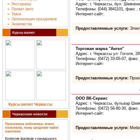
Адрес: г. Черкассы, бул. Шевченк
Рестораны
Телефоны: (044) 3841101, факс , 
Прокат авто
Интернет-сайт:
Такси
Организация праздников
Знакомства
Предоставляемые услуги:
Элект
Курсы валют
Торговая марка "Ангел"
Адрес: г. Черкассы ул. Гоголя, 28
Телефоны: (0472) 33-05-07, факс 
Интернет-сайт:
Предоставляемые услуги:
Произ
ООО ВК-Сервис
Адрес: г. Черкассы, бульвар Шев
Курсы валют Черкассы
Телефоны: (0472) 56-80-30, факс 
Интернет-сайт:
Черкасские новости
Прихована небезпека: вчені
Предоставляемые услуги:
Мебел
пояснили, чому шкідливі чайні
пакетики
Колектив фахівців з канадського