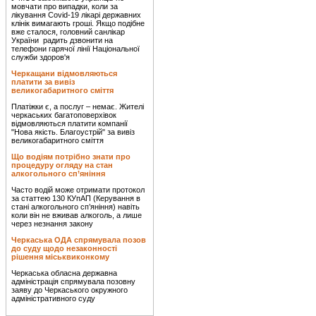
мовчати про випадки, коли за
лікування Covid-19 лікарі державних
клінік вимагають гроші. Якщо подібне
вже сталося, головний санлікар
України радить дзвонити на
телефони гарячої лінії Національної
служби здоров'я
Черкащани відмовляються
платити за вивіз
великогабаритного сміття
Платіжки є, а послуг – немає. Жителі
черкаських багатоповерхівок
відмовляються платити компанії
"Нова якість. Благоустрій" за вивіз
великогабаритного сміття
Що водіям потрібно знати про
процедуру огляду на стан
алкогольного сп’яніння
Часто водій може отримати протокол
за статтею 130 КУпАП (Керування в
стані алкогольного сп’яніння) навіть
коли він не вживав алкоголь, а лише
через незнання закону
Черкаська ОДА спрямувала позов
до суду щодо незаконності
рішення міськвиконкому
Черкаська обласна державна
адміністрація спрямувала позовну
заяву до Черкаського окружного
адміністративного суду