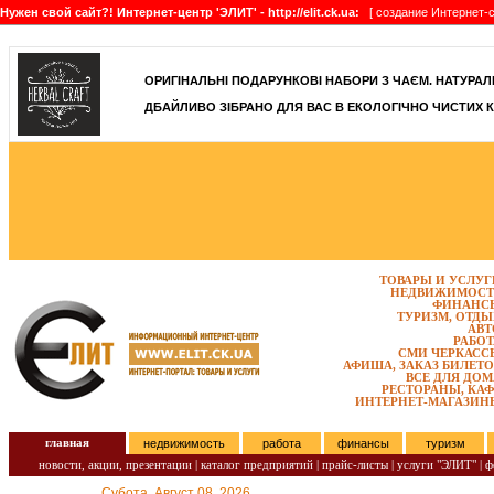
Нужен свой сайт?! Интернет-центр 'ЭЛИТ' - http://elit.ck.ua:
[ создание Интернет-с
]
ОРИГІНАЛЬНІ ПОДАРУНКОВІ НАБОРИ З ЧАЄМ. НАТУРАЛЬН
ДБАЙЛИВО ЗІБРАНО ДЛЯ ВАС В ЕКОЛОГІЧНО ЧИСТИХ К
ТОВАРЫ И УСЛУГ
НЕДВИЖИМОСТ
ФИНАНС
ТУРИЗМ, ОТДЫ
АВТ
РАБОТ
СМИ ЧЕРКАСС
АФИША, ЗАКАЗ БИЛЕТО
ВСЕ ДЛЯ ДОМ
РЕСТОРАНЫ, КАФ
ИНТЕРНЕТ-МАГАЗИН
главная
недвижимость
работа
финансы
туризм
новости, акции, презентации
|
каталог предприятий
|
прайс-листы
|
услуги "ЭЛИТ"
|
ф
Субота, Август 08, 2026.