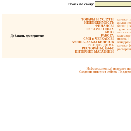
Поиск по сайту:
ТОВАРЫ И УСЛУГИ
каталог 
НЕДВИЖИМОСТЬ
жилая не
ФИНАНСЫ
банки
|
ТУРИЗМ, ОТДЫХ
туристиче
АВТО
автосало
РАБОТА
кадровые 
Добавить предприятие
СМИ г. ЧЕРКАССЫ
пресса
|
АФИША, ЗАКАЗ БИЛЕТОВ
концерты
ВСЕ ДЛЯ ДОМА
каталог 
РЕСТОРАНЫ, КАФЕ
ресторан
ИНТЕРНЕТ-МАГАЗИНЫ
Информационный интернет-цен
Создание интернет-сайтов. Поддерж