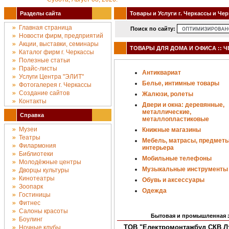
Разделы сайта
Товары и Услуги г. Черкассы и Че
Главная страница
Поиск по сайту:
Новости фирм, предприятий
Акции, выставки, семинары
ТОВАРЫ ДЛЯ ДОМА И ОФИСА :: 
Каталог фирм г. Черкассы
Полезные статьи
Прайс-листы
Антиквариат
Услуги Центра "ЭЛИТ"
Белье, интимные товары
Фотогалерея г. Черкассы
Создание сайтов
Жалюзи, ролеты
Контакты
Двери и окна: деревянные,
металлические,
Справка
металлопластиковые
Музеи
Книжные магазины
Театры
Мебель, матрасы, предмет
Филармония
интерьера
Библиотеки
Мобильные телефоны
Молодёжные центры
Музыкальные инструменты
Дворцы культуры
Кинотеатры
Обувь и аксессуары
Зоопарк
Одежда
Гостиницы
Фитнес
Салоны красоты
Бытовая и промышленная э
Боулинг
ТОВ "Електромонтажбуд СКВ Л
Ночные клубы