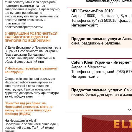
Алюминиевые двери, металл
Університету МакГілла перевірили
поведінку пакетиків під час
заварювання в окропі. Наразі відомо,
ЧП "Сателит-Про 2010"
що сучасні виробники не
Адрес: 18000, г. Черкассы, бул. 
використовують папір, замінивши її
синтетичними елементами —
Телефоны: (0472) 501015, факс , 
пластиком чи
Интернет-сайт:
поліетилентерефталатом
З ЧЕРКАЩИНИ РОЗПОЧНЕТЬСЯ
КАЛЕЙДОСКОП ПІДНЯТТЯ
Предоставляемые услуги:
Алюми
ПРАПОРІВ ПО ВСІЙ УКРАЇНІ!
окна, раздвижные балконы.
У День Державного Прапора на честь
30-річчя Незалежності нашої країни
Глава держави Володимир
Зеленський підніме найбільший в
області синьо-жовтий стяг
Calvin Klein Украина - Интернет
Адрес: г. Черкассы
У Черкасах перевірять рекламні
Телефоны: , факс , моб. (063) 61
конструкції
Интернет-сайт:
Операторів зовнішньої реклами в
Черкасах зобов’язали провести
інвентаризацію встановлених
конструкцій. Про це повідомив
Предоставляемые услуги:
Calv
директор департаменту архітектури
нижнее бельё для мужчин и жен
та містобудування
Зачистка від реклами: на
Черкащині з’явилось місто, в
<<
якому залишився лише один
білборд (ВІДЕО)
На Черкащині в місті
Золотоноша залишився лише один
рекламний велет. Та й той скоро
зникне